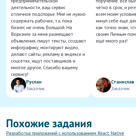
предпринимательской
поручение. Всё бы
деятельности, ваш сервис
чётко в срок, и ре
отличное подспорье. Мне не нужно
всем моим условия
содержать рабочих, т.к. пока
кинул себе ещё ден
бизнес не очень большой. На
как точно знаю, ч
Воркзиле за меня размещают
своим Личным пом
объявления, пишут тексты, создают
ещё много раз!
инфографику, монтируют видео,
делают сайты, рекламу в яндексе и
соцсетях, ищут поставщиков и
многое другое. Спасибо вашему
сервису!
Руслан
Станислав
Заказчик
Заказчик
Похожие задания
Разработка приложений с использованием React Native