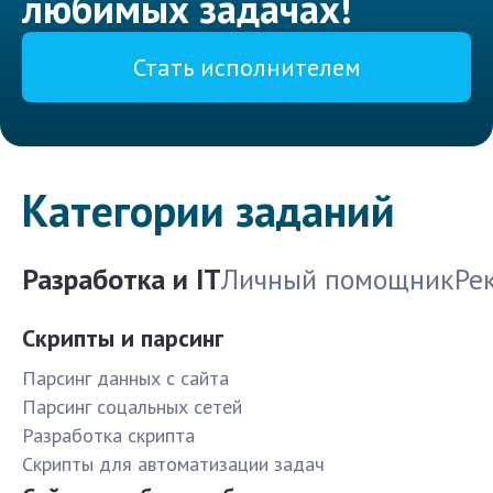
любимых задачах!
Стать исполнителем
Категории заданий
Разработка и IT
Личный помощник
Ре
Скрипты и парсинг
Парсинг данных с сайта
Парсинг соцальных сетей
Разработка скрипта
Скрипты для автоматизации задач