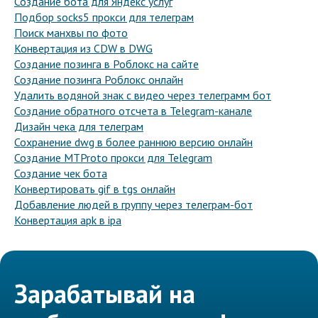
Создание бота для Яндекс услуг
Подбор socks5 прокси для телеграм
Поиск манхвы по фото
Конвертация из CDW в DWG
Создание позинга в Роблокс на сайте
Создание позинга Роблокс онлайн
Удалить водяной знак с видео через телеграмм бот
Создание обратного отсчета в Telegram-канале
Дизайн чека для телеграм
Сохранение dwg в более раннюю версию онлайн
Создание MTProto прокси для Telegram
Создание чек бота
Конвертировать gif в tgs онлайн
Добавление людей в группу через телеграм-бот
Конвертация apk в ipa
Зарабатывай на