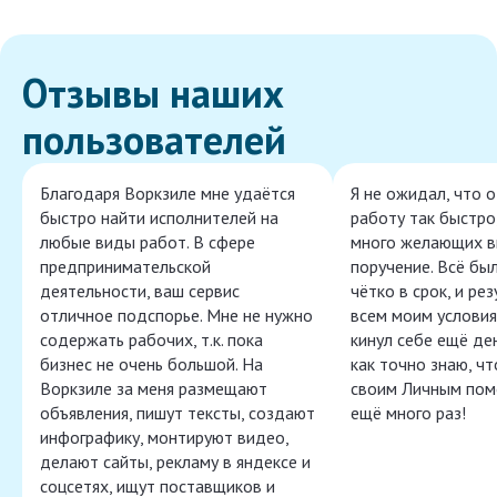
Отзывы наших
пользователей
Благодаря Воркзиле мне удаётся
Я не ожидал, что 
быстро найти исполнителей на
работу так быстро,
любые виды работ. В сфере
много желающих в
предпринимательской
поручение. Всё бы
деятельности, ваш сервис
чётко в срок, и ре
отличное подспорье. Мне не нужно
всем моим условия
содержать рабочих, т.к. пока
кинул себе ещё ден
бизнес не очень большой. На
как точно знаю, ч
Воркзиле за меня размещают
своим Личным пом
объявления, пишут тексты, создают
ещё много раз!
инфографику, монтируют видео,
делают сайты, рекламу в яндексе и
соцсетях, ищут поставщиков и