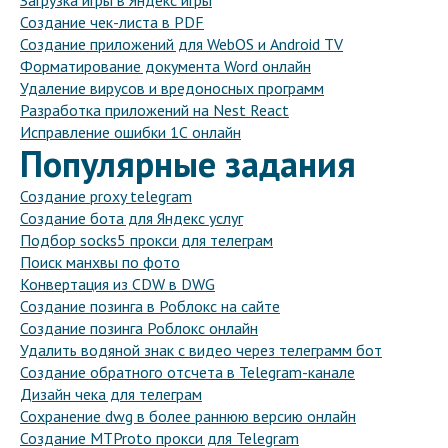
Загрузка игры в Яндекс игры
Создание чек-листа в PDF
Создание приложений для WebOS и Android TV
Форматирование документа Word онлайн
Удаление вирусов и вредоносных программ
Разработка приложений на Nest React
Исправление ошибки 1С онлайн
Популярные задания
Создание proxy telegram
Создание бота для Яндекс услуг
Подбор socks5 прокси для телеграм
Поиск манхвы по фото
Конвертация из CDW в DWG
Создание позинга в Роблокс на сайте
Создание позинга Роблокс онлайн
Удалить водяной знак с видео через телеграмм бот
Создание обратного отсчета в Telegram-канале
Дизайн чека для телеграм
Сохранение dwg в более раннюю версию онлайн
Создание MTProto прокси для Telegram