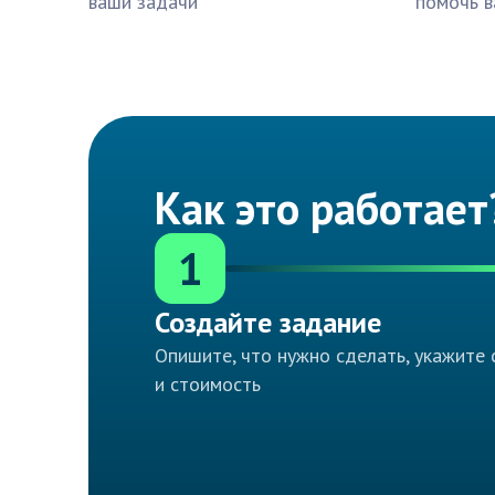
ваши задачи
помочь в
Как это работает
1
Создайте задание
Опишите, что нужно сделать, укажите 
и стоимость