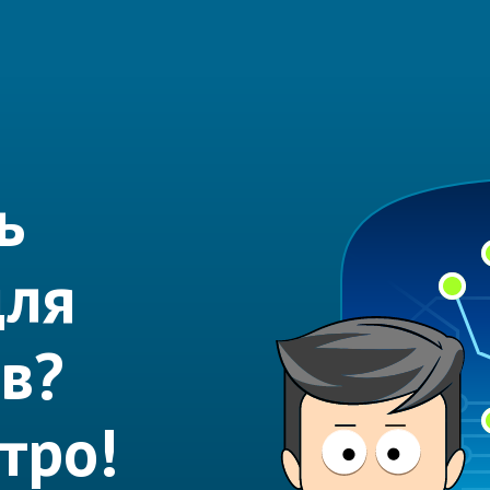
ь
для
ов?
тро!