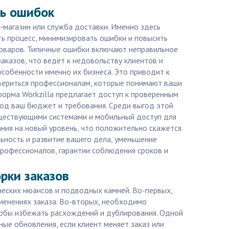
ть ошибок
-магазин или служба доставки. Именно здесь
ть процесс, минимизировать ошибки и повысить
товаров. Типичные ошибки включают неправильное
аказов, что ведёт к недовольству клиентов и
собенности именно их бизнеса. Это приводит к
овериться профессионалам, которые понимают ваши
форма Workzilla предлагает доступ к проверенным
од ваш бюджет и требования. Среди выгод этой
существующими системами и мобильный доступ для
ания на новый уровень, что положительно скажется
льность и развитие вашего дела, уменьшение
профессионалов, гарантии соблюдения сроков и
рки заказов
ческих нюансов и подводных камней. Во-первых,
менениях заказа. Во-вторых, необходимо
тобы избежать расхождений и дублирования. Одной
ые обновления, если клиент меняет заказ или