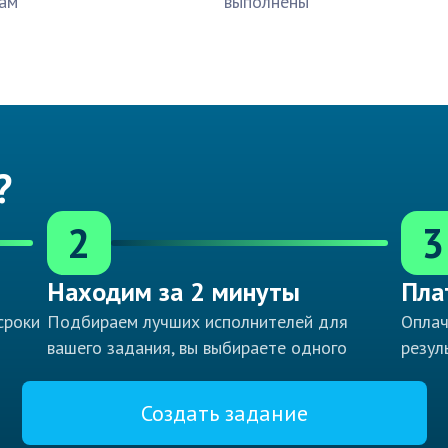
ам
выполнены
?
2
3
Находим за 2 минуты
Пла
сроки
Подбираем лучших исполнителей для
Оплач
вашего задания, вы выбираете одного
резул
Создать задание