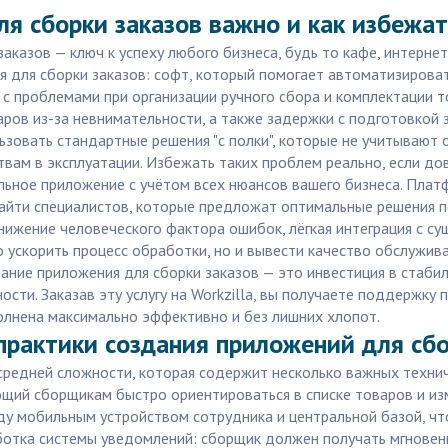
я сборки заказов важно и как избежа
казов — ключ к успеху любого бизнеса, будь то кафе, интернет
я для сборки заказов: софт, который помогает автоматизирова
 с проблемами при организации ручного сбора и комплектации 
ров из-за невнимательности, а также задержки с подготовкой з
зовать стандартные решения "с полки", которые не учитывают о
вам в эксплуатации. Избежать таких проблем реально, если д
льное приложение с учётом всех нюансов вашего бизнеса. Плат
айти специалистов, которые предложат оптимальные решения п
 снижение человеческого фактора ошибок, лёгкая интеграция с 
 ускорить процесс обработки, но и вывести качество обслужив
ание приложения для сборки заказов — это инвестиция в стаби
ти. Заказав эту услугу на Workzilla, вы получаете поддержку 
олнена максимально эффективно и без лишних хлопот.
практики создания приложений для сбо
средней сложности, которая содержит несколько важных техни
щий сборщикам быстро ориентироваться в списке товаров и из
у мобильным устройством сотрудника и центральной базой, ч
отка системы уведомлений: сборщик должен получать мгновенн