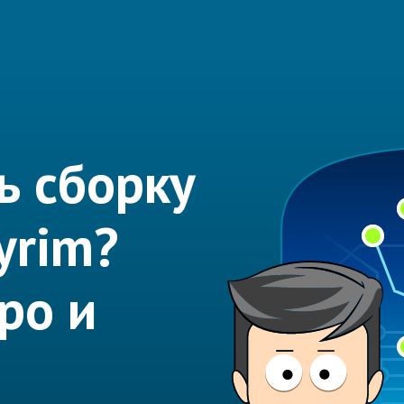
ь сборку
yrim?
ро и