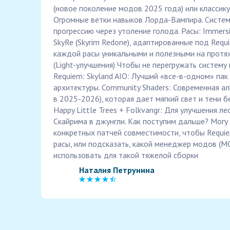
(новое поколение модов 2025 года) или классику
Огромные ветки навыков Лорда-Вампира. Систему
прогрессию через утоление голода. Расы: Immersiv
SkyRe (Skyrim Redone), адаптированные под Req
каждой расы уникальными и полезными на протяже
(Light-улучшения) Чтобы не перегружать систему
Requiem: Skyland AIO: Лучший «все-в-одном» пак
архитектуры. Community Shaders: Современная а
в 2025-2026), которая дает мягкий свет и тени б
Happy Little Trees + Folkvangr: Для улучшения л
Скайрима в джунгли. Как поступим дальше? Могу
конкретных патчей совместимости, чтобы Requi
расы, или подсказать, какой менеджер модов (MO
использовать для такой тяжелой сборки
Наталия Петрунина