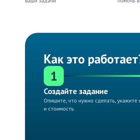
ваши задачи
помочь в
Как это работает
1
Создайте задание
Опишите, что нужно сделать, укажите 
и стоимость