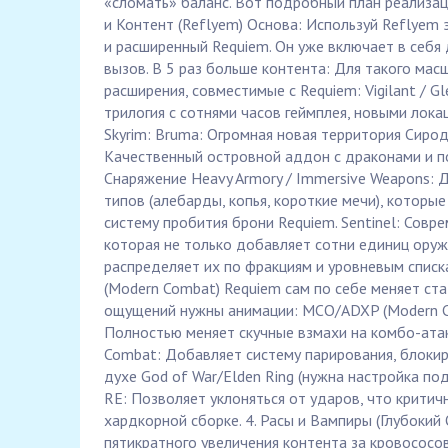
«сломать» баланс. Вот подробный план реализац
и Контент (Reflyem) Основа: Используй Reflyem
и расширенный Requiem. Он уже включает в себя 
вызов. В 5 раз больше контента: Для такого ма
расширения, совместимые с Requiem: Vigilant / Gl
трилогия с сотнями часов геймплея, новыми лока
Skyrim: Bruma: Огромная новая территория Сиро
Качественный островной аддон с драконами и по
Снаряжение Heavy Armory / Immersive Weapons:
типов (алебарды, копья, короткие мечи), которы
систему пробития брони Requiem. Sentinel: Совр
которая не только добавляет сотни единиц оружи
распределяет их по фракциям и уровневым списка
(Modern Combat) Requiem сам по себе меняет ст
ощущений нужны анимации: MCO/ADXP (Modern C
Полностью меняет скучные взмахи на комбо-атаки
Combat: Добавляет систему парирования, блокир
духе God of War/Elden Ring (нужна настройка по
RE: Позволяет уклоняться от ударов, что критич
хардкорной сборке. 4. Расы и Вампиры (Глубокий
пятикратного увеличения контента за кровососо