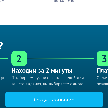
ам
выполнены
?
2
3
Находим за 2 минуты
Пла
сроки
Подбираем лучших исполнителей для
Оплач
вашего задания, вы выбираете одного
резул
Создать задание