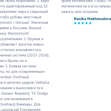
ии твоих пожеланий: 1. Ядро
уроке математики 5 класс. Ч
 это адаптированный под SE
математики но и в остальных
девеллинг мира и серьезный
нажать для создания
сштаба добавь квестовые
Nasiba Makhmudov
enmoril / Unslaad: Эпическая
циями и боссами. Beyond
дила. Wyrmstooth:
дземельями. 2. Оружие и
 Добавляют десятки новых
е отлично вписываются в
еменная система (2025-2026),
я и брони, но и
м. 3. Боевая система
аты, но для «современных»
ombat Overhaul):
 и цепочки ударов. Valhalla
ования и выносливости в
д баланс Requiem). TK Dodge
но для выживания в
 Overhaul) Вампиры: Для
в используй Everdamned