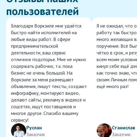
пользователей
Благодаря Воркзиле мне удаётся
Я не ожидал, что 
быстро найти исполнителей на
работу так быстро,
любые виды работ. В сфере
много желающих в
предпринимательской
поручение. Всё бы
деятельности, ваш сервис
чётко в срок, и ре
отличное подспорье. Мне не нужно
всем моим условия
содержать рабочих, т.к. пока
кинул себе ещё ден
бизнес не очень большой. На
как точно знаю, ч
Воркзиле за меня размещают
своим Личным пом
объявления, пишут тексты, создают
ещё много раз!
инфографику, монтируют видео,
делают сайты, рекламу в яндексе и
соцсетях, ищут поставщиков и
многое другое. Спасибо вашему
сервису!
Руслан
Станислав
Заказчик
Заказчик