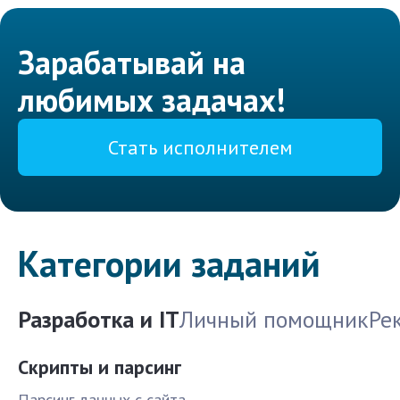
Зарабатывай на
любимых задачах!
Стать исполнителем
Категории заданий
Разработка и IT
Личный помощник
Ре
Скрипты и парсинг
Парсинг данных с сайта