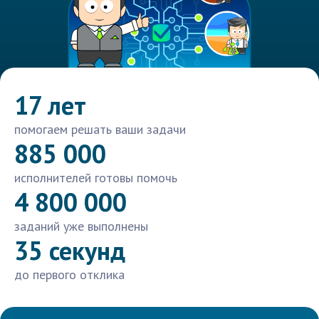
17 лет
помогаем решать ваши задачи
885 000
исполнителей готовы помочь
4 800 000
заданий уже выполнены
35 секунд
до первого отклика