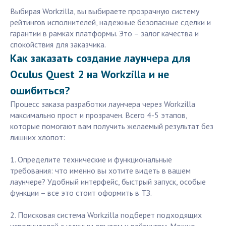
Выбирая Workzilla, вы выбираете прозрачную систему
рейтингов исполнителей, надежные безопасные сделки и
гарантии в рамках платформы. Это – залог качества и
спокойствия для заказчика.
Как заказать создание лаунчера для
Oculus Quest 2 на Workzilla и не
ошибиться?
Процесс заказа разработки лаунчера через Workzilla
максимально прост и прозрачен. Всего 4-5 этапов,
которые помогают вам получить желаемый результат без
лишних хлопот:
1. Определите технические и функциональные
требования: что именно вы хотите видеть в вашем
лаунчере? Удобный интерфейс, быстрый запуск, особые
функции – все это стоит оформить в ТЗ.
2. Поисковая система Workzilla подберет подходящих