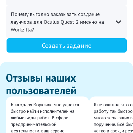
Почему выгодно заказывать создание
лаунчера для Oculus Quest 2 именно на
Workzilla?
Создать задание
Отзывы наших
пользователей
Благодаря Воркзиле мне удаётся
Я не ожидал, что 
быстро найти исполнителей на
работу так быстро,
любые виды работ. В сфере
много желающих в
предпринимательской
поручение. Всё бы
деятельности, ваш сервис
чётко в срок, и ре