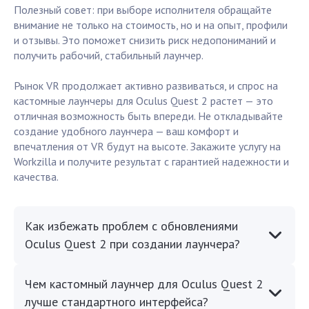
Полезный совет: при выборе исполнителя обращайте
внимание не только на стоимость, но и на опыт, профили
и отзывы. Это поможет снизить риск недопониманий и
получить рабочий, стабильный лаунчер.
Рынок VR продолжает активно развиваться, и спрос на
кастомные лаунчеры для Oculus Quest 2 растет — это
отличная возможность быть впереди. Не откладывайте
создание удобного лаунчера — ваш комфорт и
впечатления от VR будут на высоте. Закажите услугу на
Workzilla и получите результат с гарантией надежности и
качества.
Как избежать проблем с обновлениями
Oculus Quest 2 при создании лаунчера?
Чем кастомный лаунчер для Oculus Quest 2
лучше стандартного интерфейса?