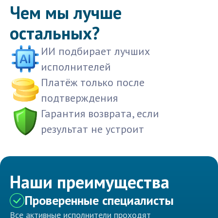
Чем мы лучше
остальных?
ИИ подбирает лучших
исполнителей
Платёж только после
подтверждения
Гарантия возврата, если
результат не устроит
Наши преимущества
Проверенные специалисты
Все активные исполнители проходят