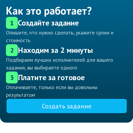
Как это работает?
Создайте задание
1
Опишите, что нужно сделать, укажите сроки и
стоимость
Находим за 2 минуты
2
Подбираем лучших исполнителей для вашего
задания, вы выбираете одного
Платите за готовое
3
Оплачиваете, только если вы довольны
результатом
Создать задание