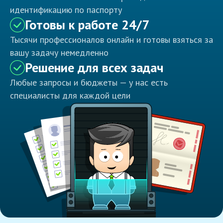
идентификацию по паспорту
Готовы к работе 24/7
Тысячи профессионалов онлайн и готовы взяться за
вашу задачу немедленно
Решение для всех задач
Любые запросы и бюджеты — у нас есть
специалисты для каждой цели