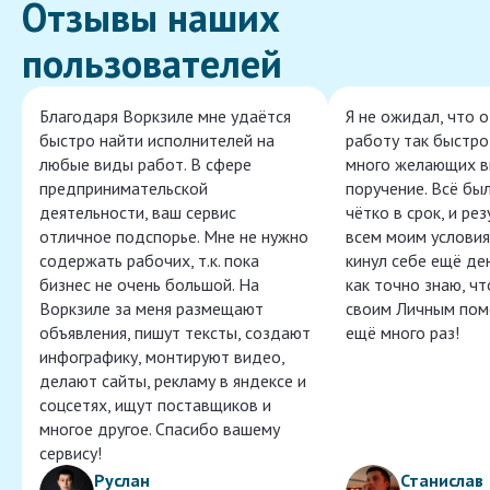
Отзывы наших
пользователей
Благодаря Воркзиле мне удаётся
Я не ожидал, что 
быстро найти исполнителей на
работу так быстро,
любые виды работ. В сфере
много желающих в
предпринимательской
поручение. Всё бы
деятельности, ваш сервис
чётко в срок, и ре
отличное подспорье. Мне не нужно
всем моим условия
содержать рабочих, т.к. пока
кинул себе ещё ден
бизнес не очень большой. На
как точно знаю, ч
Воркзиле за меня размещают
своим Личным пом
объявления, пишут тексты, создают
ещё много раз!
инфографику, монтируют видео,
делают сайты, рекламу в яндексе и
соцсетях, ищут поставщиков и
многое другое. Спасибо вашему
сервису!
Руслан
Станислав