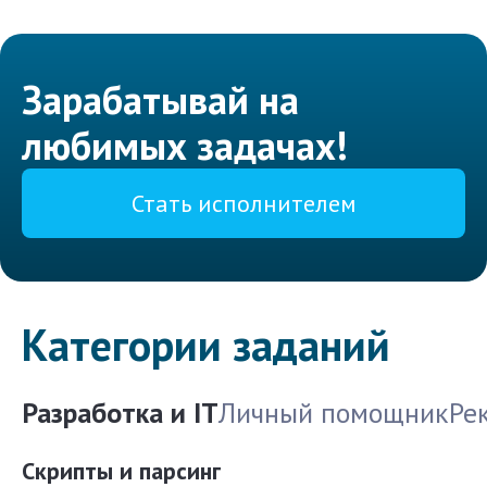
Зарабатывай на
любимых задачах!
Стать исполнителем
Категории заданий
Разработка и IT
Личный помощник
Ре
Скрипты и парсинг