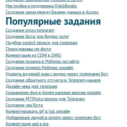
Настройка и поддержка QuickBooks
Создание связи между базами данных в Access
Популярные задания
Создание proxy telegram
Создание бота для Яндекс услуг
Подбор socks5 прокси для телеграм
Поиск манхвы по фото
Конвертация из CDW в DWG
Создание позинга в Роблокс на сайте
Создание позинга Роблокс онлайн
Удалить водяной знак с видео через телеграмм бот
Создание обратного отсчета в Telegram-канале
Дизайн чека для телеграм
Сохранение dwg в более раннюю версию онлайн
Создание MTProto прокси для Telegram
Создание чек бота
Конвертировать gif в tgs онлайн
Добавление людей в группу через телеграм-бот
Конвертация apk в ipa