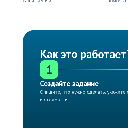
ваши задачи
помочь в
Как это работает
1
Создайте задание
Опишите, что нужно сделать, укажите 
и стоимость