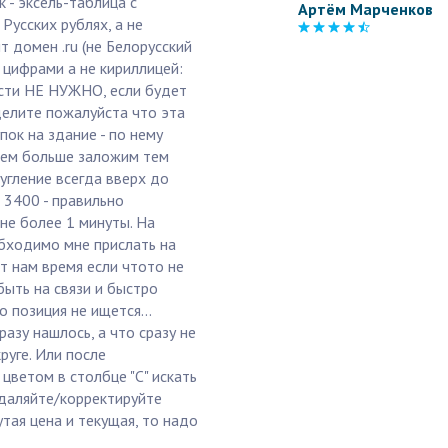
к - эксель-таблица с
Артём Марченков
Русских рублях, а не
т домен .ru (не Белорусский
 цифрами а не кириллицей:
ности НЕ НУЖНО, если будет
делите пожалуйста что эта
ок на здание - по нему
чем больше заложим тем
угление всегда вверх до
 3400 - правильно
не более 1 минуты. На
обходимо мне прислать на
т нам время если чтото не
 быть на связи и быстро
 позиция не ищется...
азу нашлось, а что сразу не
руге. Или после
 цветом в столбце "C" искать
удаляйте/корректируйте
утая цена и текущая, то надо