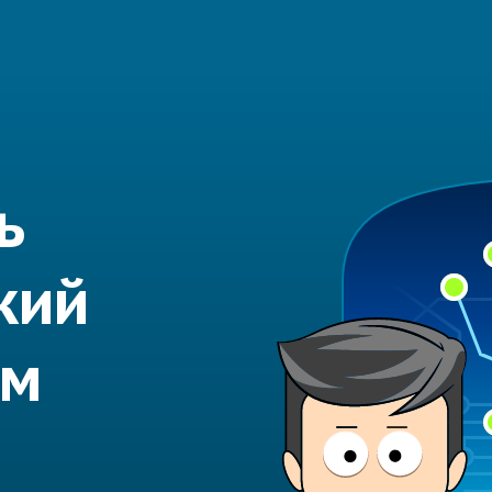
ь
кий
ем