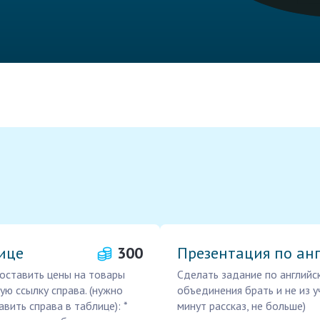
ице
300
Презентация по ан
тавить цены на товары
Сделать задание по английс
ю ссылку справа. (нужно
объединения брать и не из у
вить справа в таблице): *
минут рассказ, не больше)