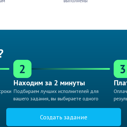
ам
выполнены
?
2
3
Находим за 2 минуты
Пла
сроки
Подбираем лучших исполнителей для
Оплач
вашего задания, вы выбираете одного
резул
Создать задание