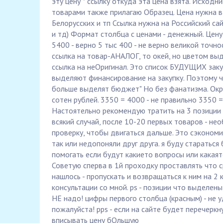
эту цену * ссылку откуда эта цена взята. Исходни
товарами также прилагаю Образец. Цена нужна в 
Белорусских и тп Ссылка нужна на Российский сай
и тд) Формат столбца с ценами - денежный. Цену
5400 - верно 5 тыс 400 - не верно великой точ
ссылка на товар-АНАЛОГ, то окей, но цветом вы
ссылка на неОригинал. Это список БУДУЩИХ закуп
выделяют финансирование на закупку. Поэтому 
больше выделят бюджет" Но без фанатизма. Окр
сотен рублей. 3350 = 4000 - не правильно 3350 =
Настоятельно рекомендую тратить на 3 позиции 
всякий случай, после 10-20 первых товаров - не
проверку, чтобы двигаться дальше. Это сэкономи
так или недопоняли друг друга. я буду стараться
помогать если будут какието вопросы или какаято
Советую сперва в 1й проходку проставлять что ср
нашлось - пропускать и возвращаться к ним на 2 к
консультации со мной. ps - позиции что выделены
НЕ надо! цифры первого столбца (красным) - не 
пожалуйста! pps - если на сайте будет перечеркн
вписывать цену бОльшую