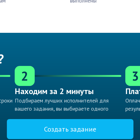
ам
выполнены
?
2
3
Находим за 2 минуты
Пла
сроки
Подбираем лучших исполнителей для
Оплач
вашего задания, вы выбираете одного
резул
Создать задание