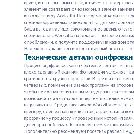
приводят к серьезным последствиям: от задержек в
элемент не совпадает с чертежом, а замена занима
выходит в игру Workzilla. Платформа объединяет п
специализированных сканеров и ПО для векторизации
Ваша выгода на лицо: сэкономленное время, отсутс
специалисты с Workzilla предлагают дополнительные
с проблемами, а получите поддержку на каждом этап
Надёжность, качество и ответственный подход — кл
Технические детали оцифровки 
Процесс оцифровки схем и чертежей состоит из неск
плохо сделанный скан или фотография усложняет ра
критично для крупных проектов. В-третьих, частая 
четвёртых, применение разных программ на стороне
чтобы не возникло путаницы между разными этапами
возможность адаптировать чертёж под ваши нужды. 
на результате. Среди заказчиков Workzilla есть те
примеру, один из наших клиентов, строительная ко
прозрачному процессу и проверенным исполнителям.
денег при проблемах. Благодаря этим механизмам 
Дополнительно рекомендуем посетить раздел FAQ на