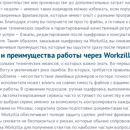
 строительстве или производстве до дополнительных затрат на
ет недели — именно таких кошмаров можно избежать, если пору
роверенных фрилансеров, которые имеют опыт с разными прогр
. Благодаря этому вы получаете не просто файлы, а готовые к 
твие технических ошибок и гарантированный качественный резу
 услуги — бэкапы, редактирование после оцифровки и консультац
е. Таким образом, заказывая оцифровку на Workzilla, вы сниж
ючевые преимущества, которые вы ощутите сразу после первого
и преимущества работы через Workzil
ольких технических нюансов, о которых важно знать. Во-первых
боту и увеличивает риск ошибок. Во-вторых, требуется правил
проблема – несоответствие линейных размеров и потеря точнос
 исполнителя может влиять на совместимость файлов с вашими 
 работы. В сравнении подходов: ручная оцифровка, выполненн
Автоматизированные сервисы часто уступают по качеству и не
, кто выбрал сервис именно за возможность контролировать кажд
мпания из Москвы, сократила сроки подготовки документации на
 Workzilla обеспечивает полную защиту сделки: рейтинг фрилан
вы сможете не беспокоиться о рисках, которые обычно сопрово
 Workzilla для получения ответов по наиболее частым вопроса