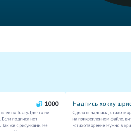
1000
Надпись хокку шр
 ее по Госту. Где-то не
Сделать надпись , стихотво
 Если подписи нет,
на прикрепленном файле, ви
 Так же с рисунками. Не
-стихотворение Нужно в кри