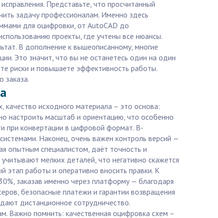
 исправления. Представьте, что просчитанный
чить задачу профессионалам. Именно здесь
аммами для оцифровки, от AutoCAD до
использованию проекты, где учтены все нюансы.
льтат. В дополнение к вышеописанному, многие
ии. Это значит, что вы не останетесь один на один
аете риски и повышаете эффективность работы.
 заказа.
la
, качество исходного материала – это основа:
ьно настроить масштаб и ориентацию, что особенно
ти при конвертации в цифровой формат. В-
системами. Наконец, очень важен контроль версий —
ая опытным специалистом, даёт точность и
 учитывают мелких деталей, что негативно скажется
ый этап работы и оперативно вносить правки. К
 30%, заказав именно через платформу — благодаря
серов, безопасные платежи и гарантии возвращения
ждают дистанционное сотрудничество.
м. Важно помнить: качественная оцифровка схем –