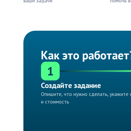
ваши задачи
помочь в
Как это работает
1
Создайте задание
Опишите, что нужно сделать, укажите 
и стоимость