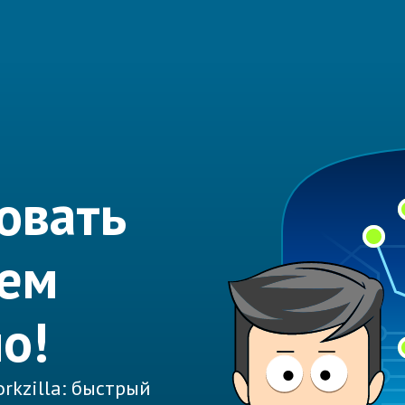
овать
аем
о!
rkzilla: быстрый