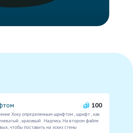
ифтом
100
рение Хоку определенным шрифтом , шрифт , как
тиеватый , красивый . Надпись На втором файле
вых, чтобы поставить на эскиз стены