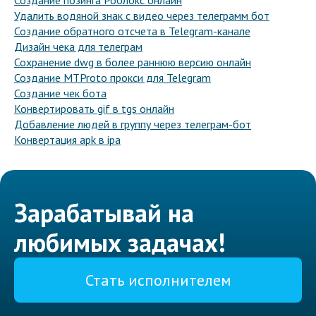
Создание позинга Роблокс онлайн
Удалить водяной знак с видео через телеграмм бот
Создание обратного отсчета в Telegram-канале
Дизайн чека для телеграм
Сохранение dwg в более раннюю версию онлайн
Создание MTProto прокси для Telegram
Создание чек бота
Конвертировать gif в tgs онлайн
Добавление людей в группу через телеграм-бот
Конвертация apk в ipa
Зарабатывай на
любимых задачах!
Стать исполнителем