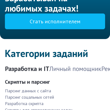
любимых задачах!
Стать исполнителем
Категории заданий
Разработка и IT
Личный помощник
Ре
Скрипты и парсинг
Парсинг данных с сайта
Парсинг соцальных сетей
Разработка скрипта
Скрипты для автоматизации задач