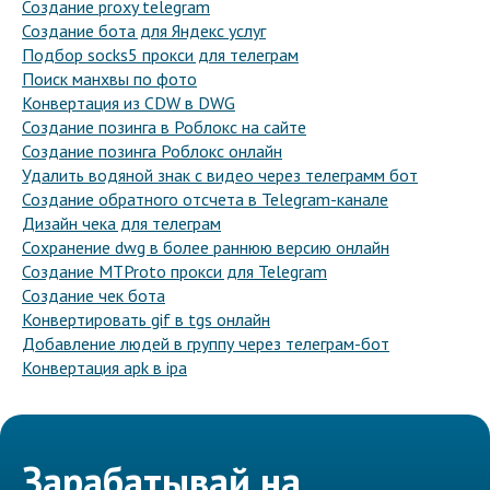
Создание proxy telegram
Создание бота для Яндекс услуг
Подбор socks5 прокси для телеграм
Поиск манхвы по фото
Конвертация из CDW в DWG
Создание позинга в Роблокс на сайте
Создание позинга Роблокс онлайн
Удалить водяной знак с видео через телеграмм бот
Создание обратного отсчета в Telegram-канале
Дизайн чека для телеграм
Сохранение dwg в более раннюю версию онлайн
Создание MTProto прокси для Telegram
Создание чек бота
Конвертировать gif в tgs онлайн
Добавление людей в группу через телеграм-бот
Конвертация apk в ipa
Зарабатывай на