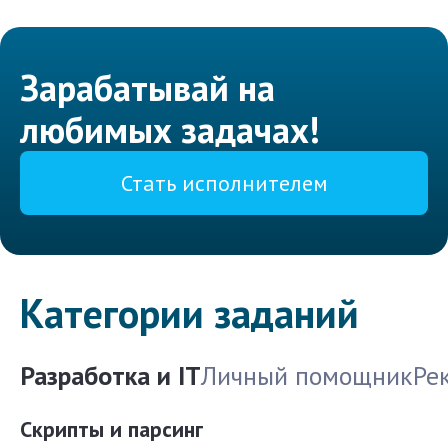
Зарабатывай на
любимых задачах!
Стать исполнителем
Категории заданий
Разработка и IT
Личный помощник
Ре
Скрипты и парсинг