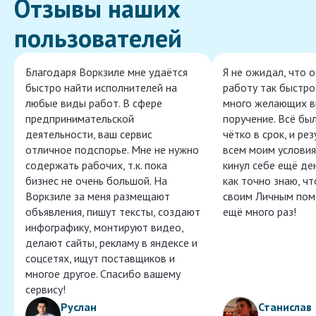
Отзывы наших
пользователей
Благодаря Воркзиле мне удаётся
Я не ожидал, что 
быстро найти исполнителей на
работу так быстро,
любые виды работ. В сфере
много желающих в
предпринимательской
поручение. Всё бы
деятельности, ваш сервис
чётко в срок, и ре
отличное подспорье. Мне не нужно
всем моим условия
содержать рабочих, т.к. пока
кинул себе ещё ден
бизнес не очень большой. На
как точно знаю, ч
Воркзиле за меня размещают
своим Личным пом
объявления, пишут тексты, создают
ещё много раз!
инфографику, монтируют видео,
делают сайты, рекламу в яндексе и
соцсетях, ищут поставщиков и
многое другое. Спасибо вашему
сервису!
Руслан
Станислав