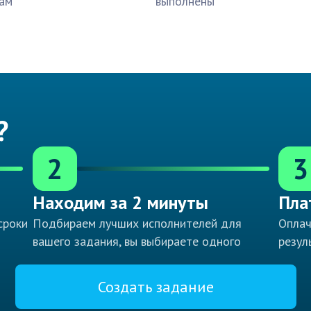
ам
выполнены
?
2
3
Находим за 2 минуты
Пла
сроки
Подбираем лучших исполнителей для
Оплач
вашего задания, вы выбираете одного
резул
Создать задание