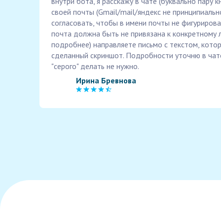
внутри бота, я расскажу в чате (буквально пару к
своей почты (Gmail/mail/яндекс не принципиальн
согласовать, чтобы в имени почты не фигурирова
почта должна быть не привязана к конкретному л
подробнее) направляете письмо с текстом, кото
сделанный скриншот. Подробности уточню в чате
"серого" делать не нужно.
Ирина Бревнова