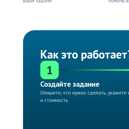
ваши задачи
помочь в
Как это работает
1
Создайте задание
Опишите, что нужно сделать, укажите 
и стоимость