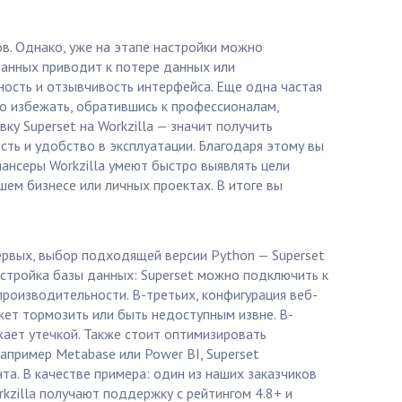
ов. Однако, уже на этапе настройки можно
данных приводит к потере данных или
ость и отзывчивость интерфейса. Еще одна частая
но избежать, обратившись к профессионалам,
ку Superset на Workzilla — значит получить
ть и удобство в эксплуатации. Благодаря этому вы
лансеры Workzilla умеют быстро выявлять цели
шем бизнесе или личных проектах. В итоге вы
ервых, выбор подходящей версии Python — Superset
настройка базы данных: Superset можно подключить к
роизводительности. В-третьих, конфигурация веб-
жет тормозить или быть недоступным извне. В-
жает утечкой. Также стоит оптимизировать
апример Metabase или Power BI, Superset
а. В качестве примера: один из наших заказчиков
rkzilla получают поддержку с рейтингом 4.8+ и