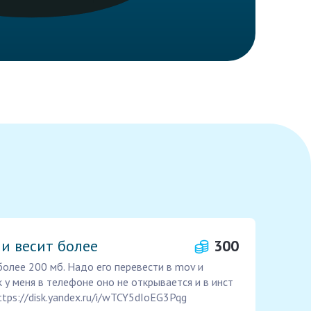
 и весит более
300
более 200 мб. Надо его перевести в mov и
ак у меня в телефоне оно не открывается и в инст
ttps://disk.yandex.ru/i/wTCY5dIoEG3Pqg