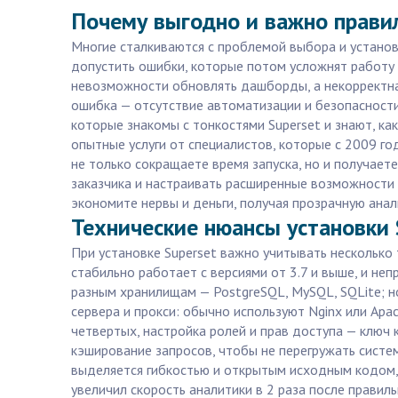
Почему выгодно и важно правил
Многие сталкиваются с проблемой выбора и установк
допустить ошибки, которые потом усложнят работу 
невозможности обновлять дашборды, а некорректна
ошибка — отсутствие автоматизации и безопасности
которые знакомы с тонкостями Superset и знают, как
опытные услуги от специалистов, которые с 2009 г
не только сокращаете время запуска, но и получает
заказчика и настраивать расширенные возможности S
экономите нервы и деньги, получая прозрачную анали
Технические нюансы установки S
При установке Superset важно учитывать несколько
стабильно работает с версиями от 3.7 и выше, и не
разным хранилищам — PostgreSQL, MySQL, SQLite; н
сервера и прокси: обычно используют Nginx или Apa
четвертых, настройка ролей и прав доступа — ключ 
кэширование запросов, чтобы не перегружать систем
выделяется гибкостью и открытым исходным кодом, 
увеличил скорость аналитики в 2 раза после правил