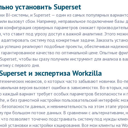
ьно установить Superset
и BI-системы, и Superset — один из самых популярных вариант
или вызовут сбои. Например, неправильное подключение базы 
я конфигурация серверных параметров снижает производительн
, что ставит под угрозу доступ к важной аналитике. Этого мож
 адаптировать систему под конкретные задачи. Заказать установ
ода успешно реализуют подобные проекты, обеспечивая надежнос
е гарантированное качество по оптимальной цене. Опытные фри
uperset, чтобы вы сразу получили инструмент для анализа в ва
тику с первого дня.
uperset и экспертиза Workzilla
 технических нюансов, о которых часто забывают новички. Во-п
правильная версия вызовет ошибки в зависимостях. Во-вторых, 
о каждый вариант требует особых параметров безопасности и п
che, и без грамотной настройки пользовательский интерфейс мо
к безопасности данных, и невнимательность на этом этапе угро
у при большом потоке данных. В сравнении с альтернативами, н
что позволяет точечно подстраивать систему под нужды клиент
ьной установки и настройки кэширования. Все мои клиенты на Wo