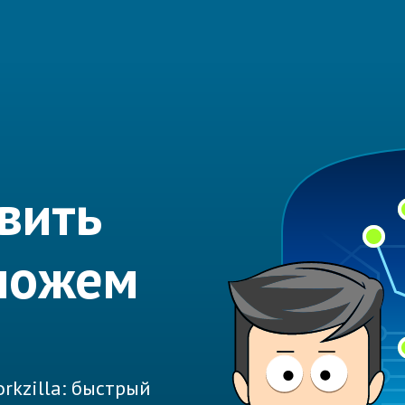
вить
можем
rkzilla: быстрый