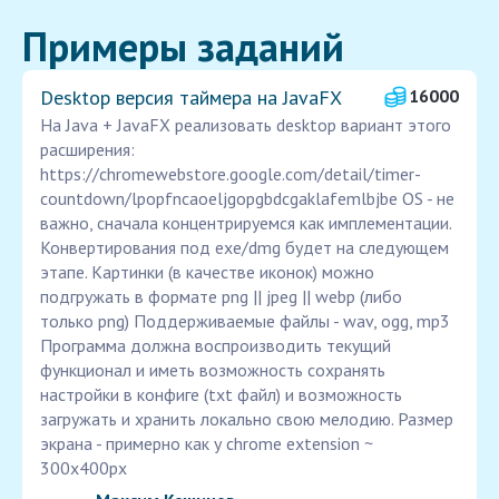
Примеры заданий
Desktop версия таймера на JavaFX
16000
На Java + JavaFX реализовать desktop вариант этого
расширения:
https://chromewebstore.google.com/detail/timer-
countdown/lpopfncaoeljgopgbdcgaklafemlbjbe OS - не
важно, сначала концентрируемся как имплементации.
Конвертирования под exe/dmg будет на следующем
этапе. Картинки (в качестве иконок) можно
подгружать в формате png || jpeg || webp (либо
только png) Поддерживаемые файлы - wav, ogg, mp3
Программа должна воспроизводить текущий
функционал и иметь возможность сохранять
настройки в конфиге (txt файл) и возможность
загружать и хранить локально свою мелодию. Размер
экрана - примерно как у chrome extension ~
300x400px