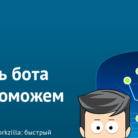
ь бота
Поможем
rkzilla: быстрый