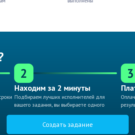
ам
выполнены
?
2
3
Находим за 2 минуты
Пла
сроки
Подбираем лучших исполнителей для
Оплач
вашего задания, вы выбираете одного
резул
Создать задание