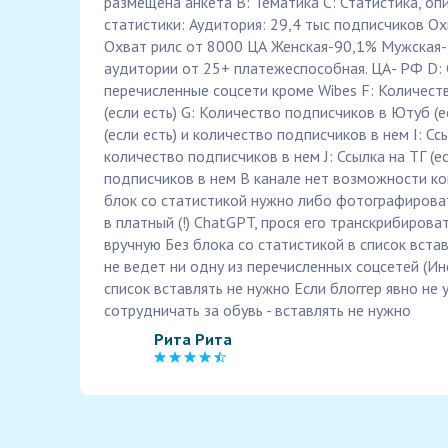
размещена анкета B: Тематика С: Статистика, оп
статистики: Аудитория: 29,4 тыс подписчиков О
Охват рилс от 8000 ЦА Женская-90,1% Мужская-
аудитории от 25+ платежеспособная. ЦА- РФ D: 
перечисленные соцсети кроме Wibes F: Количест
(если есть) G: Количество подписчиков в Ютуб (е
(если есть) и количество подписчиков в нем I: Ссы
количество подписчиков в нем J: Ссылка на ТГ (е
подписчиков в нем В канале нет возможности ко
блок со статистикой нужно либо фотографироват
в платный (!) ChatGPT, прося его транскрибирова
вручную Без блока со статистикой в список встав
не ведет ни одну из перечисленных соцсетей (Инста
список вставлять не нужно Если блоггер явно не у
сотрудничать за обувь - вставлять не нужно
Рита Рита