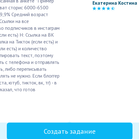
исанная в анкете *Пример
Екатерина Костина
хват сторис 6000-6500
9,9% Средний возраст
Ссылки на все
во подписчиков в инстаграм
сли есть) H: Ссылка на ВК
лка на Тикток (если есть) и
сли есть) и количество
пировать текст, поэтому
ь с телефона и отправлять
ть, либо переписывать
лять не нужно. Если блоггер
, ютуб, тикток, вк, тг) - в
казал, что готов
Создать задание