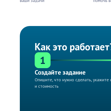
ваши задачи
помочь в
Как это работает
1
Создайте задание
Опишите, что нужно сделать, укажите 
и стоимость