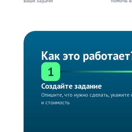
ваши задачи
помочь в
Как это работает
1
Создайте задание
Опишите, что нужно сделать, укажите 
и стоимость