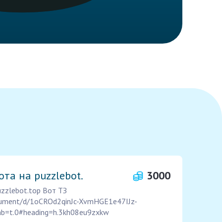
та на puzzlebot.
3000
uzzlebot.top Вот ТЗ
ocument/d/1oCROd2qinJc-XvmHGE1e47IJz-
b=t.0#heading=h.3kh08eu9zxkw