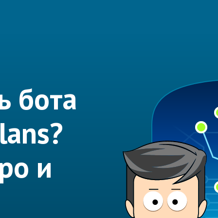
ь бота
lans?
ро и