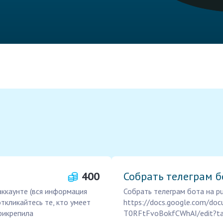
400
Собрать телеграм бо
аккаунте (вся информация
Собрать телеграм бота на p
ткликайтесь те, кто умеет
https://docs.google.com/d
рикрепила
T0RFtFvoBokfCWhAI/edit?ta