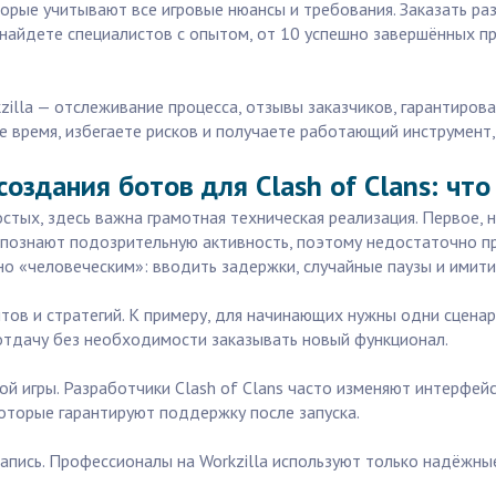
орые учитывают все игровые нюансы и требования. Заказать разр
ы найдете специалистов с опытом, от 10 успешно завершённых п
lla — отслеживание процесса, отзывы заказчиков, гарантирова
е время, избегаете рисков и получаете работающий инструмент,
оздания ботов для Clash of Clans: что
ростых, здесь важна грамотная техническая реализация. Первое,
аспознают подозрительную активность, поэтому недостаточно 
о «человеческим»: вводить задержки, случайные паузы и имит
ов и стратегий. К примеру, для начинающих нужны одни сценар
отдачу без необходимости заказывать новый функционал.
 игры. Разработчики Clash of Clans часто изменяют интерфейс и
оторые гарантируют поддержку после запуска.
запись. Профессионалы на Workzilla используют только надёжн