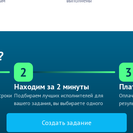
ам
выполнены
?
2
3
Находим за 2 минуты
Пла
сроки
Подбираем лучших исполнителей для
Оплач
вашего задания, вы выбираете одного
резул
Создать задание