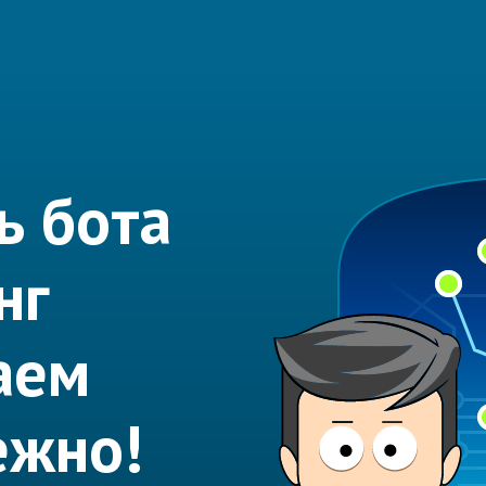
ь бота
нг
аем
ежно!