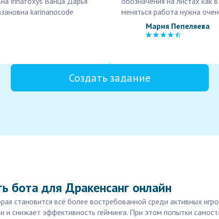
а irinafoxys Ванца Дарья
обозначения на листах как 
зановна karinanocode
меняться работа нужна очен
Мария Пепеляева
Создать задание
ь бота для Дракенсанг онлайн
орая становится всё более востребованной среди активных игро
и и снижает эффективность гейминга. При этом попытки самос