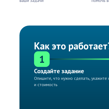
ваши задачи
помочь в
Как это работает
1
Создайте задание
Опишите, что нужно сделать, укажите 
и стоимость