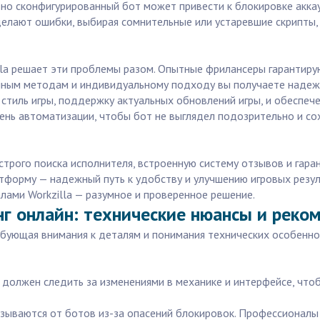
но сконфигурированный бот может привести к блокировке аккау
елают ошибки, выбирая сомнительные или устаревшие скрипты, 
la решает эти проблемы разом. Опытные фрилансеры гарантиру
ренным методам и индивидуальному подходу вы получаете надеж
стиль игры, поддержку актуальных обновлений игры, и обеспече
нь автоматизации, чтобы бот не выглядел подозрительно и со
строго поиска исполнителя, встроенную систему отзывов и гар
атформу — надежный путь к удобству и улучшению игровых резул
лами Workzilla — разумное и проверенное решение.
нг онлайн: технические нюансы и реко
ебующая внимания к деталям и понимания технических особенно
к должен следить за изменениями в механике и интерфейсе, что
казываются от ботов из-за опасений блокировок. Профессионалы