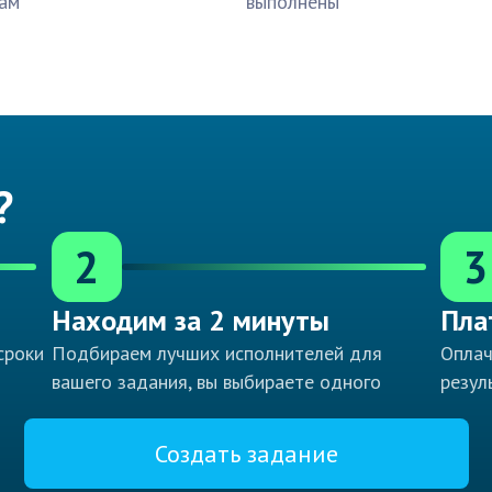
ам
выполнены
?
2
3
Находим за 2 минуты
Пла
сроки
Подбираем лучших исполнителей для
Оплач
вашего задания, вы выбираете одного
резул
Создать задание