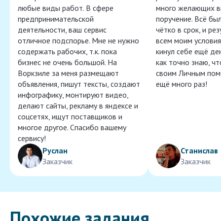
любые виды работ. В сфере
много желающих в
предпринимательской
поручение. Всё бы
деятельности, ваш сервис
чётко в срок, и ре
отличное подспорье. Мне не нужно
всем моим условия
содержать рабочих, т.к. пока
кинул себе ещё ден
бизнес не очень большой. На
как точно знаю, ч
Воркзиле за меня размещают
своим Личным пом
объявления, пишут тексты, создают
ещё много раз!
инфографику, монтируют видео,
делают сайты, рекламу в яндексе и
соцсетях, ищут поставщиков и
многое другое. Спасибо вашему
сервису!
Руслан
Станислав
Заказчик
Заказчик
Похожие задания