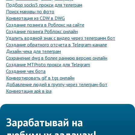
Подбор socks5 прокси для телеграм
Поиск манхвы по фото
Конвертация из CDW в DWG
Создание позинга в Роблокс на сайте
Создание позинга Роблокс онлайн
Удалить водяной знак с видео через телеграмм бот
Создание обратного отсчета в Telegram-канале
Дизайн чека для телеграм
Сохранение dwg в более раннюю версию онлайн
Создание MTProto прокси для Telegram
Создание чек бота
Конвертировать gif в tgs онлайн
Добавление людей в группу через телеграм-бот
Конвертация apk в ipa
Зарабатывай на
любимых задачах!