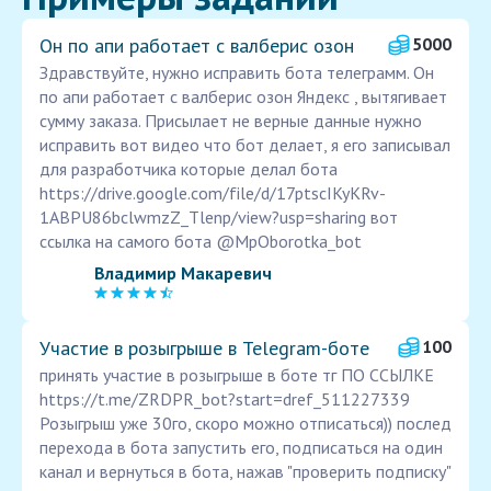
Он по апи работает с валберис озон
5000
Здравствуйте, нужно исправить бота телеграмм. Он
по апи работает с валберис озон Яндекс , вытягивает
сумму заказа. Присылает не верные данные нужно
исправить вот видео что бот делает, я его записывал
для разработчика которые делал бота
https://drive.google.com/file/d/17ptscIKyKRv-
1ABPU86bclwmzZ_Tlenp/view?usp=sharing вот
ссылка на самого бота @MpOborotka_bot
Владимир Макаревич
Участие в розыгрыше в Telegram-боте
100
принять участие в розыгрыше в боте тг ПО ССЫЛКЕ
https://t.me/ZRDPR_bot?start=dref_511227339
Розыгрыш уже 30го, скоро можно отписаться)) послед
перехода в бота запустить его, подписаться на один
канал и вернуться в бота, нажав "проверить подписку"