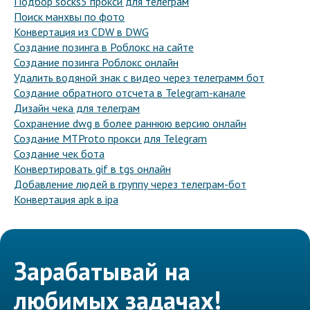
Подбор socks5 прокси для телеграм
Поиск манхвы по фото
Конвертация из CDW в DWG
Создание позинга в Роблокс на сайте
Создание позинга Роблокс онлайн
Удалить водяной знак с видео через телеграмм бот
Создание обратного отсчета в Telegram-канале
Дизайн чека для телеграм
Сохранение dwg в более раннюю версию онлайн
Создание MTProto прокси для Telegram
Создание чек бота
Конвертировать gif в tgs онлайн
Добавление людей в группу через телеграм-бот
Конвертация apk в ipa
Зарабатывай на
любимых задачах!