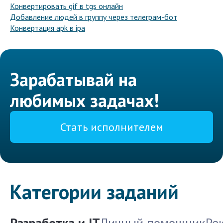
Конвертировать gif в tgs онлайн
Добавление людей в группу через телеграм-бот
Конвертация apk в ipa
Зарабатывай на
любимых задачах!
Стать исполнителем
Категории заданий
Разработка и IT
Личный помощник
Ре