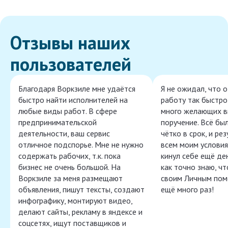
Отзывы наших
пользователей
Благодаря Воркзиле мне удаётся
Я не ожидал, что 
быстро найти исполнителей на
работу так быстро,
любые виды работ. В сфере
много желающих в
предпринимательской
поручение. Всё бы
деятельности, ваш сервис
чётко в срок, и ре
отличное подспорье. Мне не нужно
всем моим условия
содержать рабочих, т.к. пока
кинул себе ещё ден
бизнес не очень большой. На
как точно знаю, ч
Воркзиле за меня размещают
своим Личным пом
объявления, пишут тексты, создают
ещё много раз!
инфографику, монтируют видео,
делают сайты, рекламу в яндексе и
соцсетях, ищут поставщиков и