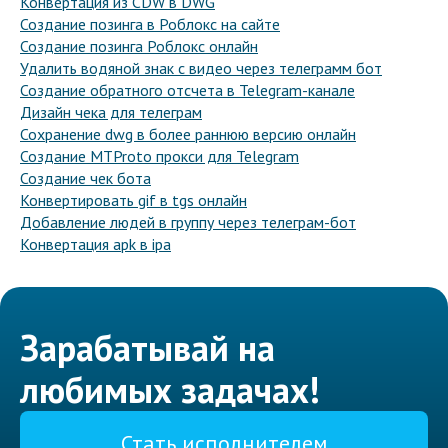
Конвертация из CDW в DWG
Создание позинга в Роблокс на сайте
Создание позинга Роблокс онлайн
Удалить водяной знак с видео через телеграмм бот
Создание обратного отсчета в Telegram-канале
Дизайн чека для телеграм
Сохранение dwg в более раннюю версию онлайн
Создание MTProto прокси для Telegram
Создание чек бота
Конвертировать gif в tgs онлайн
Добавление людей в группу через телеграм-бот
Конвертация apk в ipa
Зарабатывай на
любимых задачах!
Стать исполнителем