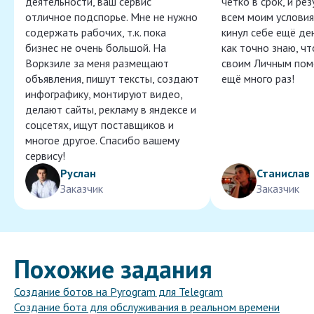
деятельности, ваш сервис
чётко в срок, и ре
отличное подспорье. Мне не нужно
всем моим условия
содержать рабочих, т.к. пока
кинул себе ещё ден
бизнес не очень большой. На
как точно знаю, ч
Воркзиле за меня размещают
своим Личным пом
объявления, пишут тексты, создают
ещё много раз!
инфографику, монтируют видео,
делают сайты, рекламу в яндексе и
соцсетях, ищут поставщиков и
многое другое. Спасибо вашему
сервису!
Руслан
Станислав
Заказчик
Заказчик
Похожие задания
Создание ботов на Pyrogram для Telegram
Создание бота для обслуживания в реальном времени