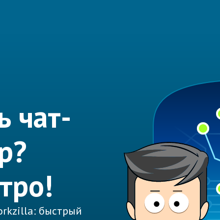
ь чат-
p?
тро!
rkzilla: быстрый