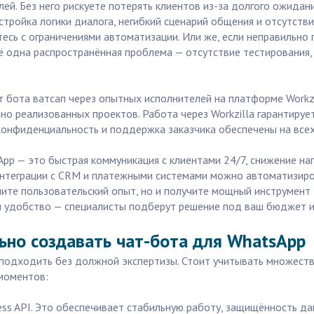
ей. Без него рискуете потерять клиентов из-за долгого ожидан
стройка логики диалога, негибкий сценарий общения и отсутстви
есь с ограничениями автоматизации. Или же, если неправильно
ё одна распространённая проблема — отсутствие тестирования, и
 бота ватсап через опытных исполнителей на платформе Workzi
но реализованных проектов. Работа через Workzilla гарантируе
 конфиденциальность и поддержка заказчика обеспечены на всех
pp — это быстрая коммуникация с клиентами 24/7, снижение наг
интеграции с CRM и платежными системами можно автоматизиров
шите пользовательский опыт, но и получите мощный инструмент 
и удобство — специалисты подберут решение под ваш бюджет и 
льно создавать чат-бота для WhatsApp
ли подходить без должной экспертизы. Стоит учитывать множес
моментов:
ss API. Это обеспечивает стабильную работу, защищённость д