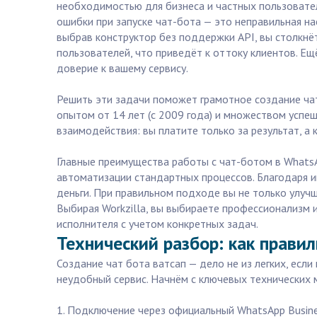
необходимостью для бизнеса и частных пользовател
ошибки при запуске чат-бота — это неправильная на
выбрав конструктор без поддержки API, вы столкнёт
пользователей, что приведёт к оттоку клиентов. Ещ
доверие к вашему сервису.
Решить эти задачи поможет грамотное создание чат
опытом от 14 лет (с 2009 года) и множеством успеш
взаимодействия: вы платите только за результат, а
Главные преимущества работы с чат-ботом в WhatsA
автоматизации стандартных процессов. Благодаря 
деньги. При правильном подходе вы не только улуч
Выбирая Workzilla, вы выбираете профессионализм 
исполнителя с учетом конкретных задач.
Технический разбор: как прави
Создание чат бота ватсап — дело не из легких, ес
неудобный сервис. Начнём с ключевых технических 
1. Подключение через официальный WhatsApp Busine