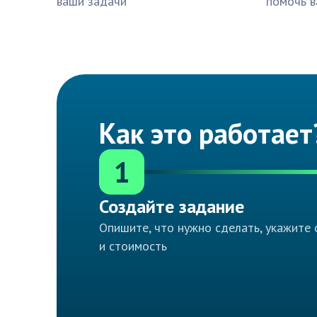
ваши задачи
помочь в
Как это работает
1
Создайте задание
Опишите, что нужно сделать, укажите 
и стоимость