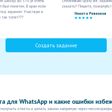
али Шкоду до 370 (и очень
Оплачиваю сразу же, задан
л был понятен. В кран если
сказать!! Пишите, пожалуйст
 под экраном: Участвую в
Никита Ревенков
 так топят???
Создать задание
та для WhatsApp и какие ошибки избе
 получать ответы и делать заказы напрямую через мессенджеры,