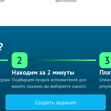
ам
выполнены
?
2
3
Находим за 2 минуты
Пла
сроки
Подбираем лучших исполнителей для
Оплач
вашего задания, вы выбираете одного
резул
Создать задание