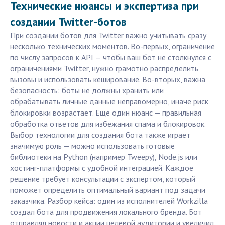
Технические нюансы и экспертиза при
создании Twitter-ботов
При создании ботов для Twitter важно учитывать сразу
несколько технических моментов. Во-первых, ограничение
по числу запросов к API — чтобы ваш бот не столкнулся с
ограничениями Twitter, нужно грамотно распределить
вызовы и использовать кеширование. Во-вторых, важна
безопасность: боты не должны хранить или
обрабатывать личные данные неправомерно, иначе риск
блокировки возрастает. Еще один нюанс — правильная
обработка ответов для избежания спама и блокировок.
Выбор технологии для создания бота также играет
значимую роль — можно использовать готовые
библиотеки на Python (например Tweepy), Node.js или
хостинг-платформы с удобной интеграцией. Каждое
решение требует консультации с экспертом, который
поможет определить оптимальный вариант под задачи
заказчика. Разбор кейса: один из исполнителей Workzilla
создал бота для продвижения локального бренда. Бот
отправлял новости и акции целевой аудитории и увеличил