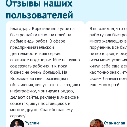
Отзывы наших
пользователей
Благодаря Воркзиле мне удаётся
Я не ожидал, что 
быстро найти исполнителей на
работу так быстро,
любые виды работ. В сфере
много желающих в
предпринимательской
поручение. Всё бы
деятельности, ваш сервис
чётко в срок, и ре
отличное подспорье. Мне не нужно
всем моим условия
содержать рабочих, т.к. пока
кинул себе ещё ден
бизнес не очень большой. На
как точно знаю, ч
Воркзиле за меня размещают
своим Личным пом
объявления, пишут тексты, создают
ещё много раз!
инфографику, монтируют видео,
делают сайты, рекламу в яндексе и
соцсетях, ищут поставщиков и
многое другое. Спасибо вашему
сервису!
Руслан
Станислав