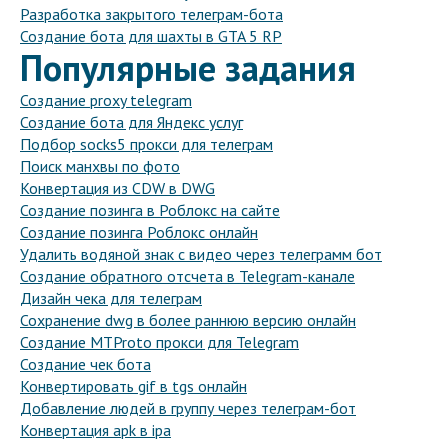
Разработка закрытого телеграм-бота
Создание бота для шахты в GTA 5 RP
Популярные задания
Создание proxy telegram
Создание бота для Яндекс услуг
Подбор socks5 прокси для телеграм
Поиск манхвы по фото
Конвертация из CDW в DWG
Создание позинга в Роблокс на сайте
Создание позинга Роблокс онлайн
Удалить водяной знак с видео через телеграмм бот
Создание обратного отсчета в Telegram-канале
Дизайн чека для телеграм
Сохранение dwg в более раннюю версию онлайн
Создание MTProto прокси для Telegram
Создание чек бота
Конвертировать gif в tgs онлайн
Добавление людей в группу через телеграм-бот
Конвертация apk в ipa