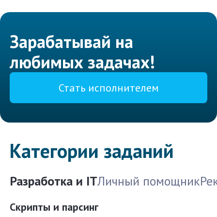
Зарабатывай на
любимых задачах!
Стать исполнителем
Категории заданий
Разработка и IT
Личный помощник
Ре
Скрипты и парсинг