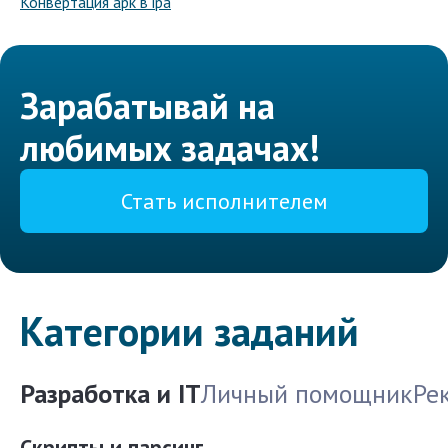
Конвертация apk в ipa
Зарабатывай на
любимых задачах!
Стать исполнителем
Категории заданий
Разработка и IT
Личный помощник
Ре
Скрипты и парсинг