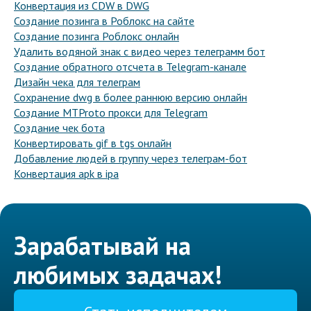
Конвертация из CDW в DWG
Создание позинга в Роблокс на сайте
Создание позинга Роблокс онлайн
Удалить водяной знак с видео через телеграмм бот
Создание обратного отсчета в Telegram-канале
Дизайн чека для телеграм
Сохранение dwg в более раннюю версию онлайн
Создание MTProto прокси для Telegram
Создание чек бота
Конвертировать gif в tgs онлайн
Добавление людей в группу через телеграм-бот
Конвертация apk в ipa
Зарабатывай на
любимых задачах!