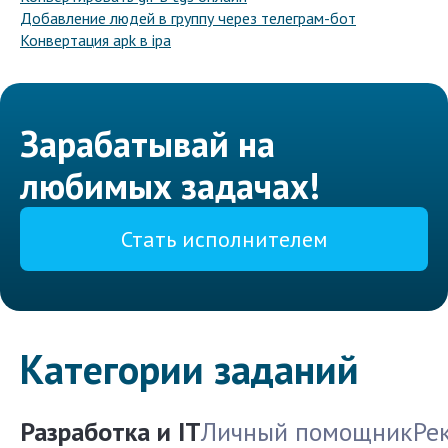
Добавление людей в группу через телеграм-бот
Конвертация apk в ipa
Зарабатывай на
любимых задачах!
Стать исполнителем
Категории заданий
Разработка и IT
Личный помощник
Ре