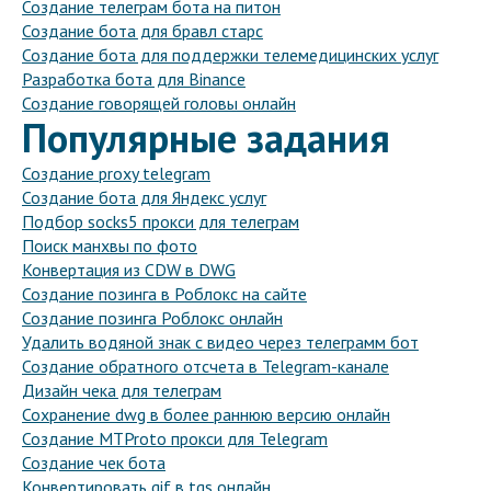
Создание телеграм бота на питон
Создание бота для бравл старс
Создание бота для поддержки телемедицинских услуг
Разработка бота для Binance
Создание говорящей головы онлайн
Популярные задания
Создание proxy telegram
Создание бота для Яндекс услуг
Подбор socks5 прокси для телеграм
Поиск манхвы по фото
Конвертация из CDW в DWG
Создание позинга в Роблокс на сайте
Создание позинга Роблокс онлайн
Удалить водяной знак с видео через телеграмм бот
Создание обратного отсчета в Telegram-канале
Дизайн чека для телеграм
Сохранение dwg в более раннюю версию онлайн
Создание MTProto прокси для Telegram
Создание чек бота
Конвертировать gif в tgs онлайн