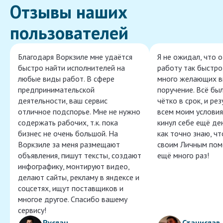
Отзывы наших
пользователей
Благодаря Воркзиле мне удаётся
Я не ожидал, что 
быстро найти исполнителей на
работу так быстро,
любые виды работ. В сфере
много желающих в
предпринимательской
поручение. Всё бы
деятельности, ваш сервис
чётко в срок, и ре
отличное подспорье. Мне не нужно
всем моим условия
содержать рабочих, т.к. пока
кинул себе ещё ден
бизнес не очень большой. На
как точно знаю, ч
Воркзиле за меня размещают
своим Личным пом
объявления, пишут тексты, создают
ещё много раз!
инфографику, монтируют видео,
делают сайты, рекламу в яндексе и
соцсетях, ищут поставщиков и
многое другое. Спасибо вашему
сервису!
Руслан
Станислав