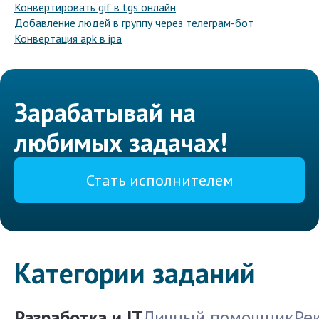
Конвертировать gif в tgs онлайн
Добавление людей в группу через телеграм-бот
Конвертация apk в ipa
Зарабатывай на
любимых задачах!
Стать исполнителем
Категории заданий
Разработка и IT
Личный помощник
Ре