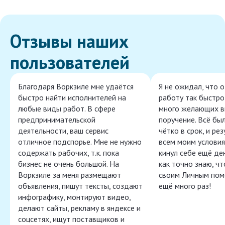
Отзывы наших
пользователей
Благодаря Воркзиле мне удаётся
Я не ожидал, что 
быстро найти исполнителей на
работу так быстро,
любые виды работ. В сфере
много желающих в
предпринимательской
поручение. Всё бы
деятельности, ваш сервис
чётко в срок, и ре
отличное подспорье. Мне не нужно
всем моим условия
содержать рабочих, т.к. пока
кинул себе ещё ден
бизнес не очень большой. На
как точно знаю, ч
Воркзиле за меня размещают
своим Личным пом
объявления, пишут тексты, создают
ещё много раз!
инфографику, монтируют видео,
делают сайты, рекламу в яндексе и
соцсетях, ищут поставщиков и