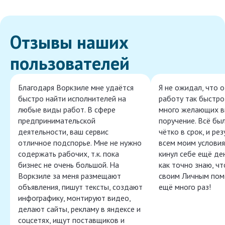
Отзывы наших
пользователей
Благодаря Воркзиле мне удаётся
Я не ожидал, что 
быстро найти исполнителей на
работу так быстро,
любые виды работ. В сфере
много желающих в
предпринимательской
поручение. Всё бы
деятельности, ваш сервис
чётко в срок, и ре
отличное подспорье. Мне не нужно
всем моим условия
содержать рабочих, т.к. пока
кинул себе ещё ден
бизнес не очень большой. На
как точно знаю, ч
Воркзиле за меня размещают
своим Личным пом
объявления, пишут тексты, создают
ещё много раз!
инфографику, монтируют видео,
делают сайты, рекламу в яндексе и
соцсетях, ищут поставщиков и