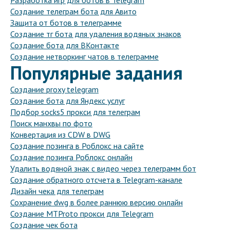
Разработка игр для ботов в Telegram
Создание телеграм бота для Авито
Защита от ботов в телеграмме
Создание тг бота для удаления водяных знаков
Создание бота для ВКонтакте
Создание нетворкинг чатов в телеграмме
Популярные задания
Создание proxy telegram
Создание бота для Яндекс услуг
Подбор socks5 прокси для телеграм
Поиск манхвы по фото
Конвертация из CDW в DWG
Создание позинга в Роблокс на сайте
Создание позинга Роблокс онлайн
Удалить водяной знак с видео через телеграмм бот
Создание обратного отсчета в Telegram-канале
Дизайн чека для телеграм
Сохранение dwg в более раннюю версию онлайн
Создание MTProto прокси для Telegram
Создание чек бота