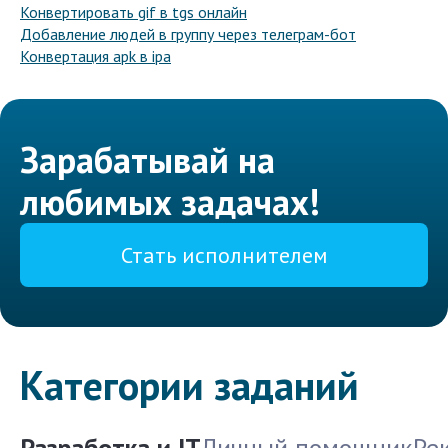
Конвертировать gif в tgs онлайн
Добавление людей в группу через телеграм-бот
Конвертация apk в ipa
Зарабатывай на
любимых задачах!
Стать исполнителем
Категории заданий
Разработка и IT
Личный помощник
Ре