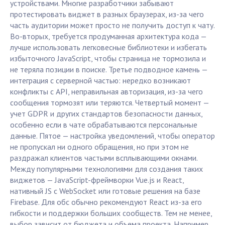
устройствами. Многие разработчики забывают
протестировать виджет в разных браузерах, из-за чего
часть аудитории может просто не получить доступ к чату.
Во-вторых, требуется продуманная архитектура кода —
лучше использовать легковесные библиотеки и избегать
избыточного JavaScript, чтобы страница не тормозила и
не теряла позиции в поиске. Третье подводное камень —
интеграция с серверной частью: нередко возникают
конфликты с API, неправильная авторизация, из-за чего
сообщения тормозят или теряются. Четвертый момент —
учет GDPR и других стандартов безопасности данных,
особенно если в чате обрабатываются персональные
данные. Пятое — настройка уведомлений, чтобы оператор
не пропускал ни одного обращения, но при этом не
раздражал клиентов частыми всплывающими окнами.
Между популярными технологиями для создания таких
виджетов — JavaScript-фреймворки Vue.js и React,
нативный JS с WebSocket или готовые решения на базе
Firebase. Для обс обычно рекомендуют React из-за его
гибкости и поддержки больших сообществ. Тем не менее,
выбор зависит от бюджета и объема проекта. Например,