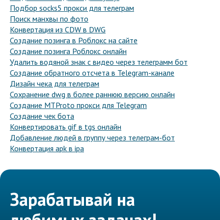
Подбор socks5 прокси для телеграм
Поиск манхвы по фото
Конвертация из CDW в DWG
Создание позинга в Роблокс на сайте
Создание позинга Роблокс онлайн
Удалить водяной знак с видео через телеграмм бот
Создание обратного отсчета в Telegram-канале
Дизайн чека для телеграм
Сохранение dwg в более раннюю версию онлайн
Создание MTProto прокси для Telegram
Создание чек бота
Конвертировать gif в tgs онлайн
Добавление людей в группу через телеграм-бот
Конвертация apk в ipa
Зарабатывай на
любимых задачах!