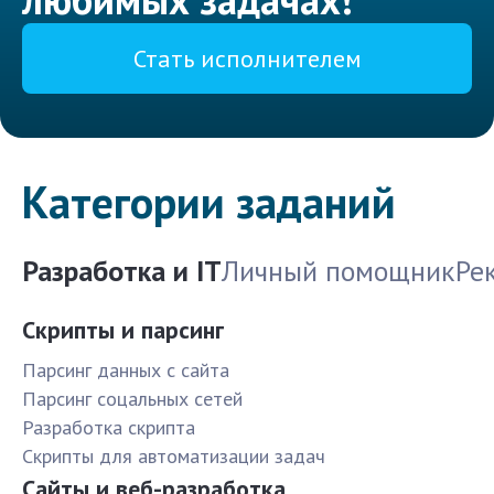
Стать исполнителем
Категории заданий
Разработка и IT
Личный помощник
Ре
Скрипты и парсинг
Парсинг данных с сайта
Парсинг соцальных сетей
Разработка скрипта
Скрипты для автоматизации задач
Сайты и веб-разработка