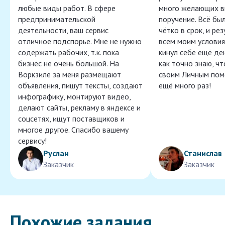
любые виды работ. В сфере
много желающих в
предпринимательской
поручение. Всё бы
деятельности, ваш сервис
чётко в срок, и ре
отличное подспорье. Мне не нужно
всем моим условия
содержать рабочих, т.к. пока
кинул себе ещё ден
бизнес не очень большой. На
как точно знаю, ч
Воркзиле за меня размещают
своим Личным пом
объявления, пишут тексты, создают
ещё много раз!
инфографику, монтируют видео,
делают сайты, рекламу в яндексе и
соцсетях, ищут поставщиков и
многое другое. Спасибо вашему
сервису!
Руслан
Станислав
Заказчик
Заказчик
Похожие задания