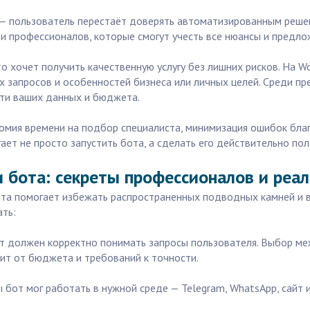
пользователь перестаёт доверять автоматизированным решения
йти профессионалов, которые смогут учесть все нюансы и предл
о хочет получить качественную услугу без лишних рисков. На W
 запросов и особенностей бизнеса или личных целей. Среди пр
сти ваших данных и бюджета.
номия времени на подбор специалиста, минимизация ошибок бла
ает не просто запустить бота, а сделать его действительно по
 бота: секреты профессионалов и реа
ота помогает избежать распространенных подводных камней и 
ть:
бот должен корректно понимать запросы пользователя. Выбор 
сит от бюджета и требований к точности.
ы бот мог работать в нужной среде — Telegram, WhatsApp, сайт