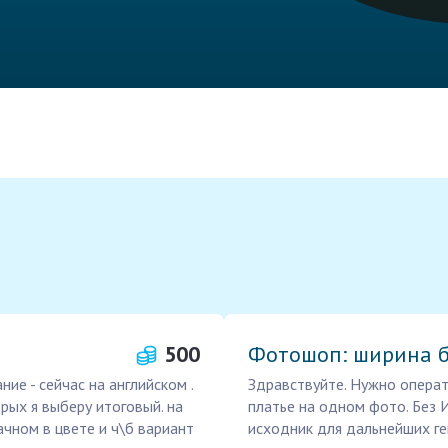
500
Фотошоп: ширина б
ие - сейчас на английском .
Здравствуйте. Нужно опера
рых я выберу итоговый. на
платье на одном фото. Без 
рачном в цвете и ч\б вариант
исходник для дальнейших г