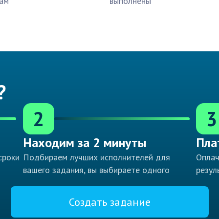
ам
выполнены
?
2
3
Находим за 2 минуты
Пла
сроки
Подбираем лучших исполнителей для
Оплач
вашего задания, вы выбираете одного
резул
Создать задание