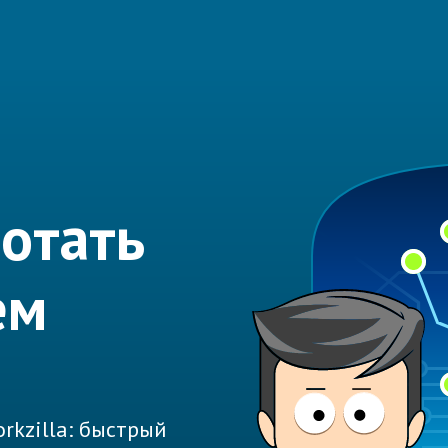
отать
ем
rkzilla: быстрый