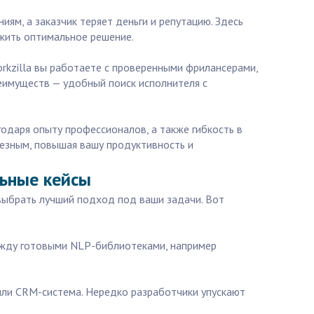
м, а заказчик теряет деньги и репутацию. Здесь
ожить оптимальное решение.
orkzilla вы работаете с проверенными фрилансерами,
еимуществ — удобный поиск исполнителя с
годаря опыту профессионалов, а также гибкость в
лезным, повышая вашу продуктивность и
льные кейсы
выбрать лучший подход под ваши задачи. Вот
между готовыми NLP-библиотеками, например
 или CRM-система. Нередко разработчики упускают