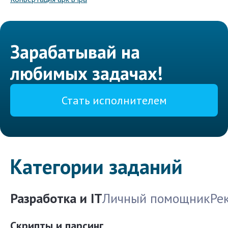
Зарабатывай на
любимых задачах!
Стать исполнителем
Категории заданий
Разработка и IT
Личный помощник
Ре
Скрипты и парсинг