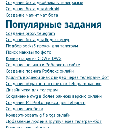
Создание бота двойника в телеграмме
Создание бота для Android
Создание магнит чат бота
Популярные задания
Создание proxy telegram
Создание бота для Яндекс услуг
Подбор socks5 прокси для телеграм
Поиск манхвы по фото
Конвертация из CDW в DWG
Создание позинга в Роблокс на сайте
Создание позинга Роблокс онлайн
Удалить водяной знак с видео через телеграмм бот
Создание обратного отсчета в Telegram-канале
Дизайн чека для телеграм
Сохранение dwg в более раннюю версию онлайн
Создание MTProto прокси для Telegram
Создание чек бота
Конвертировать gif в tgs онлайн
Добавление людей в группу через телеграм-бот
Конвертация apk в ipa