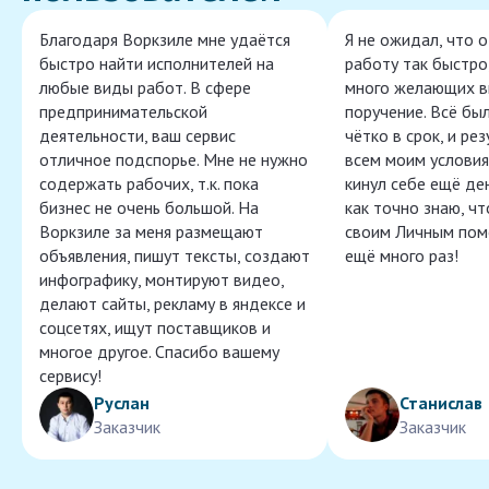
Благодаря Воркзиле мне удаётся
Я не ожидал, что 
быстро найти исполнителей на
работу так быстро,
любые виды работ. В сфере
много желающих в
предпринимательской
поручение. Всё бы
деятельности, ваш сервис
чётко в срок, и ре
отличное подспорье. Мне не нужно
всем моим условия
содержать рабочих, т.к. пока
кинул себе ещё ден
бизнес не очень большой. На
как точно знаю, ч
Воркзиле за меня размещают
своим Личным пом
объявления, пишут тексты, создают
ещё много раз!
инфографику, монтируют видео,
делают сайты, рекламу в яндексе и
соцсетях, ищут поставщиков и
многое другое. Спасибо вашему
сервису!
Руслан
Станислав
Заказчик
Заказчик