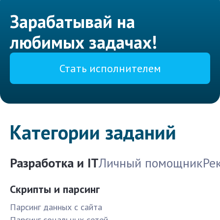
Зарабатывай на
любимых задачах!
Стать исполнителем
Категории заданий
Разработка и IT
Личный помощник
Ре
Скрипты и парсинг
Парсинг данных с сайта
Парсинг соцальных сетей