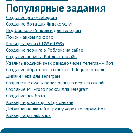
Популярные задания
Создание proxy telegram
Создание бота для Яндекс услуг
Подбор socks5 прокси для телеграм
Поиск манхвы по фото
Конвертация из CDW в DWG
Создание позинга в Роблокс на сайте
Создание позинга Роблокс онлайн
Удалить водяной знак с видео через телеграмм бот
Создание обратного отсчета в Telegram-канале
Дизайн чека для телеграм
Сохранение dwg в более раннюю версию онлайн
Создание MTProto прокси для Telegram
Создание чек бота
Конвертировать gif в tgs онлайн
Добавление людей в группу через телеграм-бот
Конвертация apk в ipa