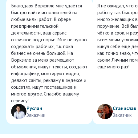
Благодаря Воркзиле мне удаётся
Я не ожидал, что 
быстро найти исполнителей на
работу так быстро,
любые виды работ. В сфере
много желающих в
предпринимательской
поручение. Всё бы
деятельности, ваш сервис
чётко в срок, и ре
отличное подспорье. Мне не нужно
всем моим условия
содержать рабочих, т.к. пока
кинул себе ещё ден
бизнес не очень большой. На
как точно знаю, ч
Воркзиле за меня размещают
своим Личным пом
объявления, пишут тексты, создают
ещё много раз!
инфографику, монтируют видео,
делают сайты, рекламу в яндексе и
соцсетях, ищут поставщиков и
многое другое. Спасибо вашему
сервису!
Руслан
Станислав
Заказчик
Заказчик