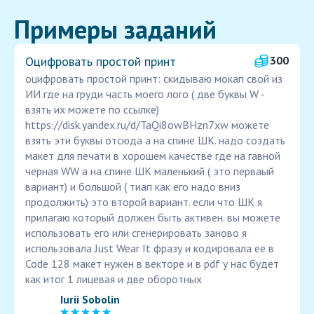
Примеры заданий
Оцифровать простой принт
300
оцифровать простой принт: скидываю мокап свой из
ИИ где на груди часть моего лого ( две буквы W -
взять их можете по ссылке)
https://disk.yandex.ru/d/TaQi8owBHzn7xw можете
взять эти буквы отсюда а на спине ШК. надо создать
макет для печати в хорошем качестве где на гавной
черная WW а на спине ШК маленький ( это перваый
вариант) и большой ( тиап как его надо вниз
продолжить) это второй вариант. если что ШК я
прилагаю который должен быть активен. вы можете
использовать его или сгенерировать заново я
использовала Just Wear It фразу и кодировала ее в
Code 128 макет нужен в векторе и в pdf у нас будет
как итог 1 лицевая и две оборотных
Iurii Sobolin