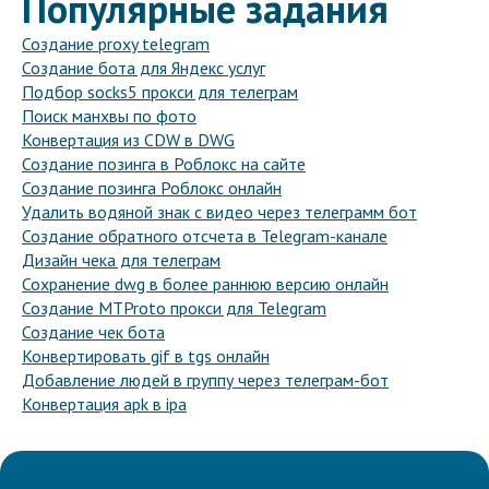
Популярные задания
Создание proxy telegram
Создание бота для Яндекс услуг
Подбор socks5 прокси для телеграм
Поиск манхвы по фото
Конвертация из CDW в DWG
Создание позинга в Роблокс на сайте
Создание позинга Роблокс онлайн
Удалить водяной знак с видео через телеграмм бот
Создание обратного отсчета в Telegram-канале
Дизайн чека для телеграм
Сохранение dwg в более раннюю версию онлайн
Создание MTProto прокси для Telegram
Создание чек бота
Конвертировать gif в tgs онлайн
Добавление людей в группу через телеграм-бот
Конвертация apk в ipa