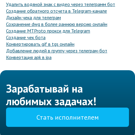
Удалить водяной знак с видео через телеграмм бот
Создание обратного отсчета в Telegram-канале
Дизайн чека для телеграм
Сохранение dwg в более раннюю версию онлайн
Создание MTProto прокси для Telegram
Создание чек бота
Конвертировать gif в tgs онлайн
Добавление людей в группу через телеграм-бот
Конвертация apk в ipa
Зарабатывай на
любимых задачах!
Стать исполнителем