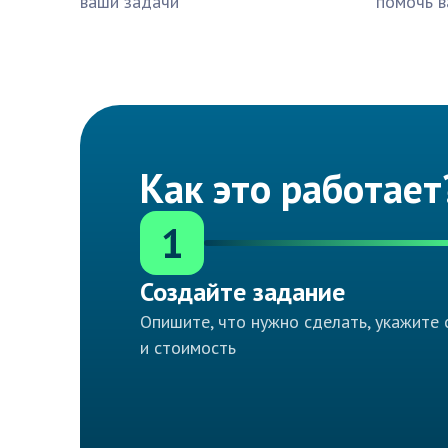
ваши задачи
помочь в
Как это работает
1
Создайте задание
Опишите, что нужно сделать, укажите 
и стоимость