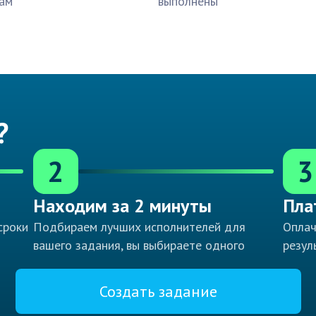
ам
выполнены
?
2
3
Находим за 2 минуты
Пла
сроки
Подбираем лучших исполнителей для
Оплач
вашего задания, вы выбираете одного
резул
Создать задание