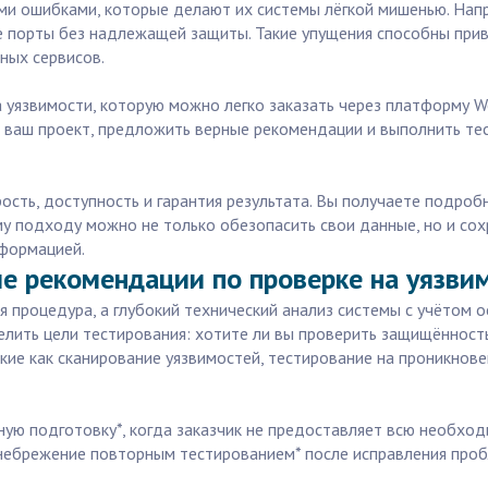
ми ошибками, которые делают их системы лёгкой мишенью. Напр
е порты без надлежащей защиты. Такие упущения способны прив
ных сервисов.
уязвимости, которую можно легко заказать через платформу Wo
ь ваш проект, предложить верные рекомендации и выполнить т
орость, доступность и гарантия результата. Вы получаете подро
му подходу можно не только обезопасить свои данные, но и сох
формацией.
е рекомендации по проверке на уязви
 процедура, а глубокий технический анализ системы с учётом о
елить цели тестирования: хотите ли вы проверить защищённость
ие как сканирование уязвимостей, тестирование на проникнове
ую подготовку*, когда заказчик не предоставляет всю необх
енебрежение повторным тестированием* после исправления проб