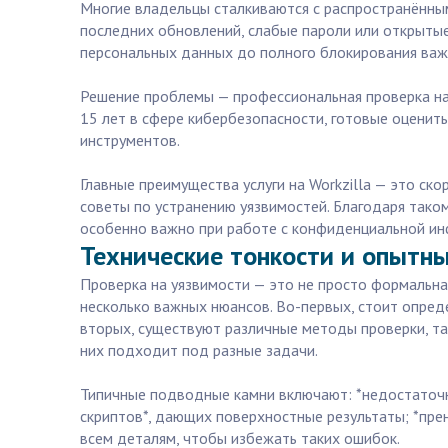
Многие владельцы сталкиваются с распространённы
последних обновлений, слабые пароли или открыты
персональных данных до полного блокирования важ
Решение проблемы — профессиональная проверка на 
15 лет в сфере кибербезопасности, готовые оценит
инструментов.
Главные преимущества услуги на Workzilla — это ск
советы по устранению уязвимостей. Благодаря тако
особенно важно при работе с конфиденциальной ин
Технические тонкости и опытны
Проверка на уязвимости — это не просто формальная
несколько важных нюансов. Во-первых, стоит опред
вторых, существуют различные методы проверки, так
них подходит под разные задачи.
Типичные подводные камни включают: *недостаточн
скриптов*, дающих поверхностные результаты; *пр
всем деталям, чтобы избежать таких ошибок.