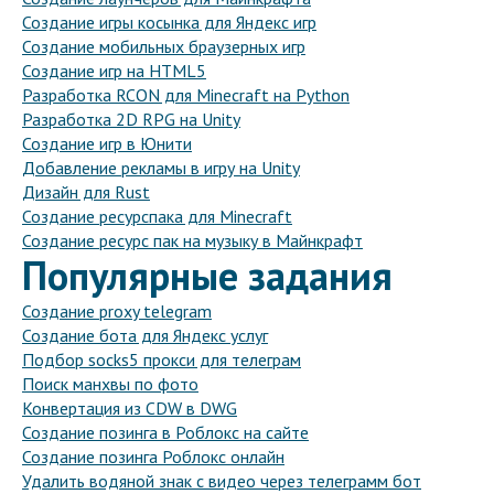
Создание игры косынка для Яндекс игр
Создание мобильных браузерных игр
Создание игр на HTML5
Разработка RCON для Minecraft на Python
Разработка 2D RPG на Unity
Создание игр в Юнити
Добавление рекламы в игру на Unity
Дизайн для Rust
Создание ресурспака для Minecraft
Создание ресурс пак на музыку в Майнкрафт
Популярные задания
Создание proxy telegram
Создание бота для Яндекс услуг
Подбор socks5 прокси для телеграм
Поиск манхвы по фото
Конвертация из CDW в DWG
Создание позинга в Роблокс на сайте
Создание позинга Роблокс онлайн
Удалить водяной знак с видео через телеграмм бот