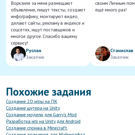
Воркзиле за меня размещают
своим Личным пом
объявления, пишут тексты, создают
ещё много раз!
инфографику, монтируют видео,
делают сайты, рекламу в яндексе и
соцсетях, ищут поставщиков и
многое другое. Спасибо вашему
сервису!
Руслан
Станислав
Заказчик
Заказчик
Похожие задания
Создание 2D игры на ПК
Создание шутера на Unity
Создание модели для Garry's Mod
Разработка игр на Unity для Android
Создание спонжа в Minecraft
Создание лаунчеров для Майнкрафта