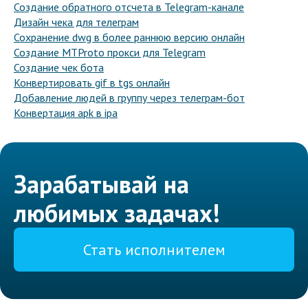
Создание обратного отсчета в Telegram-канале
Дизайн чека для телеграм
Сохранение dwg в более раннюю версию онлайн
Создание MTProto прокси для Telegram
Создание чек бота
Конвертировать gif в tgs онлайн
Добавление людей в группу через телеграм-бот
Конвертация apk в ipa
Зарабатывай на
любимых задачах!
Стать исполнителем