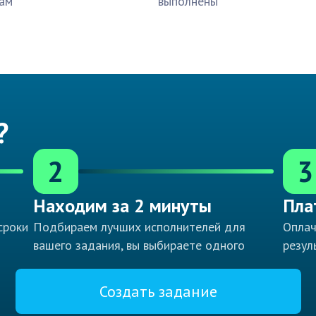
ам
выполнены
?
2
3
Находим за 2 минуты
Пла
сроки
Подбираем лучших исполнителей для
Оплач
вашего задания, вы выбираете одного
резул
Создать задание