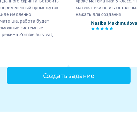
я данного скрипта, встроить
уроке математики 5 класс. Ч
я определённый промежуток
математики но и в остальных
 виде медленно
нажать для создания
мате lua, работа будет
Nasiba Makhmudov
возможные системные
 режима Zombie Survival,
Создать задание