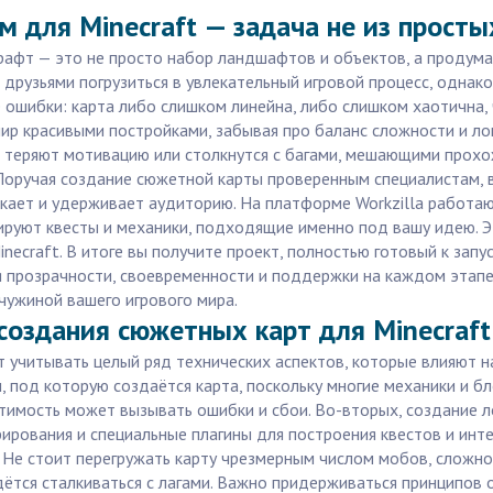
м для Minecraft — задача не из просты
рафт — это не просто набор ландшафтов и объектов, а продума
 друзьями погрузиться в увлекательный игровой процесс, однак
ошибки: карта либо слишком линейна, либо слишком хаотична, 
ир красивыми постройками, забывая про баланс сложности и ло
 теряют мотивацию или столкнутся с багами, мешающими прохо
Поручая создание сюжетной карты проверенным специалистам, вы
ает и удерживает аудиторию. На платформе Workzilla работаю
ируют квесты и механики, подходящие именно под вашу идею. Э
ecraft. В итоге вы получите проект, полностью готовый к запус
ия прозрачности, своевременности и поддержки на каждом этапе
чужиной вашего игрового мира.
создания сюжетных карт для Minecraft
 учитывать целый ряд технических аспектов, которые влияют на
 под которую создаётся карта, поскольку многие механики и б
стимость может вызывать ошибки и сбои. Во-вторых, создание 
ирования и специальные плагины для построения квестов и инте
 Не стоит перегружать карту чрезмерным числом мобов, сложно
тся сталкиваться с лагами. Важно придерживаться принципов о