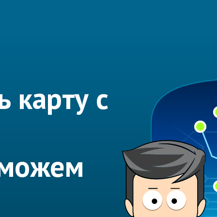
 карту с
оможем