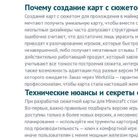
Почему создание карт с сюжето
Создание карт с сюжетом для прохождения в майнк
мечтают получить уникальную карту, чтобы вместе с
неопытные дизайнеры часто допускают структурные 
ошибочно считают, что достаточно лишь украсить м
приводят к разочарованию игроков, которые быстро
незавершенной, либо получает негативные отзывы. 
действительно работающий продукт, который завлек
учитывают все тонкости построения сюжета, интегр
также возможность адаптации под разные версии Min
которого ожидаете. Заказ через Workzilla — гарант
профессионалам, чтобы карта стала настоящей жем
Технические нюансы и секреты 
При разработке сюжетной карты для Minecraft стоит
Во-первых, важно правильно подбирать версию игры,
доступны только в более новых версиях, а несовме
планирования — используйте инструменты картограф
под производительность — ключ к комфортной игре.
иначе пользователям с менее мощным железом придё