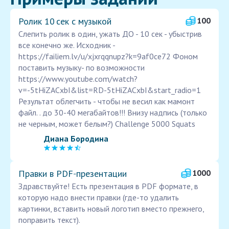
Ролик 10 сек с музыкой
100
Cлепить ролик в один, ужать ДО - 10 сек - убыстрив
все конечно же. Исходник -
https://failiem.lv/u/xjxrqqnupz?k=9af0ce72 Фоном
поставить музыку- по возможности
https://www.youtube.com/watch?
v=-5tHiZACxbI&list=RD-5tHiZACxbI&start_radio=1
Результат облегчить - чтобы не весил как мамонт
файл. . до 30-40 мегабайтов!!! Внизу надпись (только
не черным, может белым?) Challenge 5000 Squats
Диана Бородина
Правки в PDF‑презентации
1000
Здравствуйте! Есть презентация в PDF формате, в
которую надо внести правки (где-то удалить
картинки, вставить новый логотип вместо прежнего,
поправить текст).