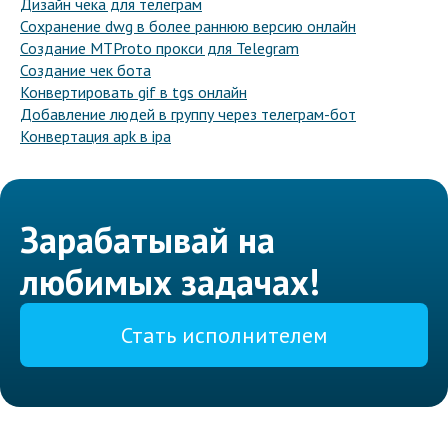
Дизайн чека для телеграм
Сохранение dwg в более раннюю версию онлайн
Создание MTProto прокси для Telegram
Создание чек бота
Конвертировать gif в tgs онлайн
Добавление людей в группу через телеграм-бот
Конвертация apk в ipa
Зарабатывай на
любимых задачах!
Стать исполнителем