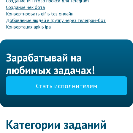
Создание MTProto прокси для Telegram
Создание чек бота
Конвертировать gif в tgs онлайн
Добавление людей в группу через телеграм-бот
Конвертация apk в ipa
Зарабатывай на
любимых задачах!
Стать исполнителем
Категории заданий