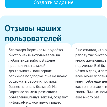
Создать задание
Отзывы наших
пользователей
Благодаря Воркзиле мне удаётся
Я не ожидал, что 
быстро найти исполнителей на
работу так быстро,
любые виды работ. В сфере
много желающих в
предпринимательской
поручение. Всё бы
деятельности, ваш сервис
чётко в срок, и ре
отличное подспорье. Мне не нужно
всем моим условия
содержать рабочих, т.к. пока
кинул себе ещё ден
бизнес не очень большой. На
как точно знаю, ч
Воркзиле за меня размещают
своим Личным пом
объявления, пишут тексты, создают
ещё много раз!
инфографику, монтируют видео,