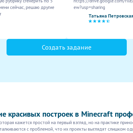
ую рубрику сгенерить по 5
https://drive.google.com/
мени сейчас, решаю другие
ew?usp=sharing
т
Татьяна Петровска
Создать задание
е красивых построек в Minecraft про
которая кажется простой на первый взгляд, но на практике прин
сталкиваются с проблемой, что их проекты выглядят слишком о