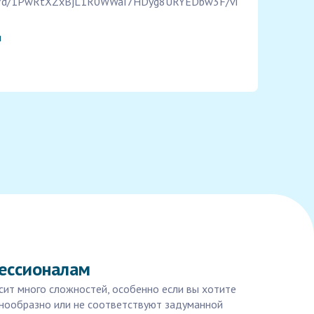
file/d/1PwRtXZxBjL1R0WWaI7HDyg8URYEDbw3F/vi
я
фессионалам
осит много сложностей, особенно если вы хотите
днообразно или не соответствуют задуманной