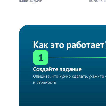
ваши задачи
помочь в
Как это работает
1
Создайте задание
Опишите, что нужно сделать, укажите 
и стоимость