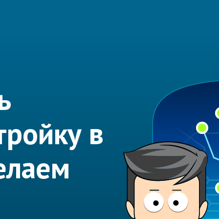
ь
тройку в
делаем