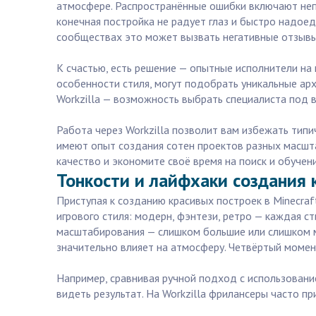
атмосфере. Распространённые ошибки включают непр
конечная постройка не радует глаз и быстро надоед
сообществах это может вызвать негативные отзывы
К счастью, есть решение — опытные исполнители на 
особенности стиля, могут подобрать уникальные ар
Workzilla — возможность выбрать специалиста под 
Работа через Workzilla позволит вам избежать типи
имеют опыт создания сотен проектов разных масшт
качество и экономите своё время на поиск и обучен
Тонкости и лайфхаки создания к
Приступая к созданию красивых построек в Minecraf
игрового стиля: модерн, фэнтези, ретро — каждая 
масштабирования — слишком большие или слишком м
значительно влияет на атмосферу. Четвёртый моме
Например, сравнивая ручной подход с использовани
видеть результат. На Workzilla фрилансеры часто 