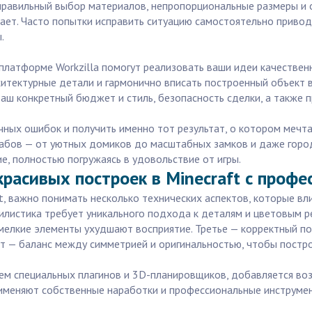
авильный выбор материалов, непропорциональные размеры и от
ает. Часто попытки исправить ситуацию самостоятельно приводя
.
платформе Workzilla помогут реализовать ваши идеи качествен
хитектурные детали и гармонично вписать построенный объект 
ваш конкретный бюджет и стиль, безопасность сделки, а также 
чных ошибок и получить именно тот результат, о котором мечта
абов — от уютных домиков до масштабных замков и даже город
ие, полностью погружаясь в удовольствие от игры.
расивых построек в Minecraft с профе
t, важно понимать несколько технических аспектов, которые вл
стилистика требует уникального подхода к деталям и цветовым 
елкие элементы ухудшают восприятие. Третье — корректный под
нт — баланс между симметрией и оригинальностью, чтобы постр
ем специальных плагинов и 3D-планировщиков, добавляется во
применяют собственные наработки и профессиональные инструмен