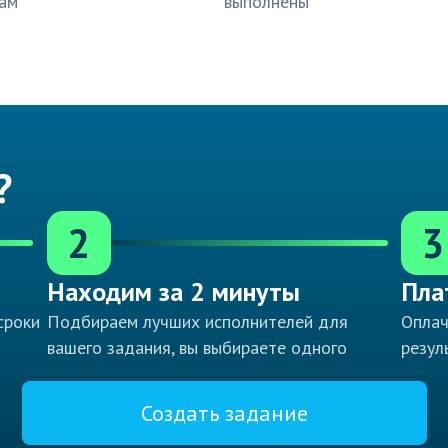
ам
выполнены
?
2
3
Находим за 2 минуты
Пла
сроки
Подбираем лучших исполнителей для
Оплач
вашего задания, вы выбираете одного
резул
Создать задание