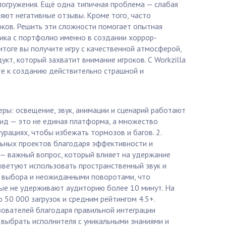
погружения. Ещё одна типичная проблема — слабая
яют негативные отзывы. Кроме того, часто
оков. Решить эти сложности помогает опытная
чика с портфолио именно в создании хоррор-
итоге вы получите игру с качественной атмосферой,
укт, который захватит внимание игроков. С Workzilla
те к созданию действительно страшной и
еры: освещение, звук, анимации и сценарий работают
оид — это не единая платформа, а множество
рациях, чтобы избежать тормозов и багов. 2.
ильных проектов благодаря эффективности и
а — важный вопрос, который влияет на удержание
советуют использовать пространственный звук и
ми выбора и неожиданными поворотами, что
ые не удерживают аудиторию более 10 минут. На
 50 000 загрузок и средним рейтингом 4.5+.
зователей благодаря правильной интеграции
 выбрать исполнителя с уникальными знаниями и