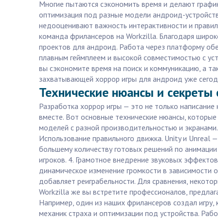
Многие пытаются сэкономить время и делают график
оптимизация под разные модели андроид-устройств, 
недооценивают важность интерактивности и правиль
команда фрилансеров на Workzilla. Благодаря широ
проектов для андроид. Работа через платформу обес
плавным геймплеем и высокой совместимостью с устро
вы сэкономите время на поиск и коммуникацию, а т
захватывающей хоррор игры для андроид уже сегод
Технические нюансы и секреты 
Разработка хоррор игры — это не только написание 
вместе. Вот основные технические нюансы, которые
моделей с разной производительностью и экранами.
Использование правильного движка. Unity и Unreal 
большему количеству готовых решений по анимации и
игроков. 4. Грамотное внедрение звуковых эффектов
динамическое изменение громкости в зависимости о
добавляет реиграбельности. Для сравнения, некот
Workzilla же вы встретите профессионалов, предлаг
Например, один из наших фрилансеров создал игру,
механик страха и оптимизации под устройства. Раб