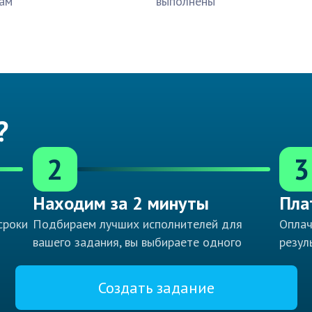
ам
выполнены
?
2
3
Находим за 2 минуты
Пла
сроки
Подбираем лучших исполнителей для
Оплач
вашего задания, вы выбираете одного
резул
Создать задание