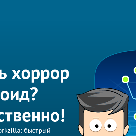
ь хоррор
роид?
ственно!
rkzilla: быстрый