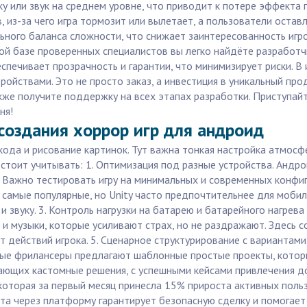
у или звук на среднем уровне, что приводит к потере эффекта 
из-за чего игра тормозит или вылетает, а пользователи оставл
ного баланса сложности, что снижает заинтересованность игр
кой базе проверенных специалистов вы легко найдёте разработ
печивает прозрачность и гарантии, что минимизирует риски. В 
йствами. Это не просто заказ, а инвестиция в уникальный прод
акже получите поддержку на всех этапах разработки. Приступай
ня!
создания хоррор игр для андроид
кода и рисование картинок. Тут важна тонкая настройка атмосф
 стоит учитывать: 1. Оптимизация под разные устройства. Андр
 Важно тестировать игру на минимальных и современных конфигу
— самые популярные, но Unity часто предпочтительнее для моб
 звуку. 3. Контроль нагрузки на батарею и батарейного нагрев
 и музыки, которые усиливают страх, но не раздражают. Здесь 
т действий игрока. 5. Сценарное структурирование с варианта
орые фрилансеры предлагают шаблонные простые проекты, котор
ающих кастомные решения, с успешными кейсами привлечения до
 которая за первый месяц принесла 15% прироста активных поль
ота через платформу гарантирует безопасную сделку и помогает