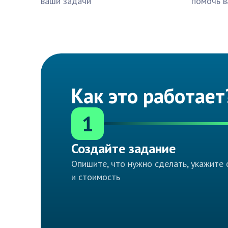
ваши задачи
помочь в
Как это работает
1
Создайте задание
Опишите, что нужно сделать, укажите 
и стоимость