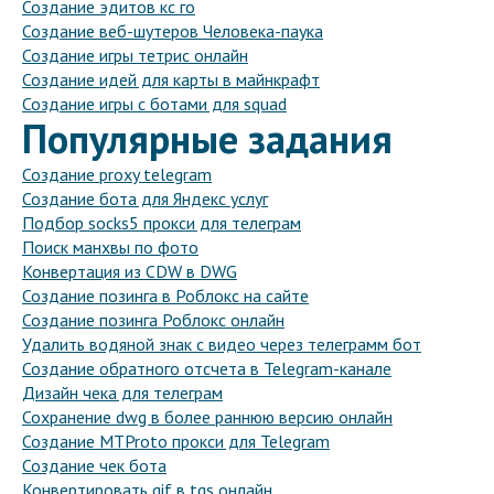
Создание эдитов кс го
Создание веб-шутеров Человека-паука
Создание игры тетрис онлайн
Создание идей для карты в майнкрафт
Создание игры с ботами для squad
Популярные задания
Создание proxy telegram
Создание бота для Яндекс услуг
Подбор socks5 прокси для телеграм
Поиск манхвы по фото
Конвертация из CDW в DWG
Создание позинга в Роблокс на сайте
Создание позинга Роблокс онлайн
Удалить водяной знак с видео через телеграмм бот
Создание обратного отсчета в Telegram-канале
Дизайн чека для телеграм
Сохранение dwg в более раннюю версию онлайн
Создание MTProto прокси для Telegram
Создание чек бота
Конвертировать gif в tgs онлайн