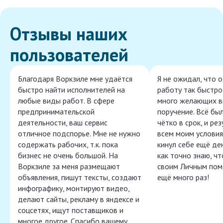
Отзывы наших
пользователей
Благодаря Воркзиле мне удаётся
Я не ожидал, что 
быстро найти исполнителей на
работу так быстро,
любые виды работ. В сфере
много желающих в
предпринимательской
поручение. Всё бы
деятельности, ваш сервис
чётко в срок, и ре
отличное подспорье. Мне не нужно
всем моим условия
содержать рабочих, т.к. пока
кинул себе ещё ден
бизнес не очень большой. На
как точно знаю, ч
Воркзиле за меня размещают
своим Личным пом
объявления, пишут тексты, создают
ещё много раз!
инфографику, монтируют видео,
делают сайты, рекламу в яндексе и
соцсетях, ищут поставщиков и
многое другое. Спасибо вашему