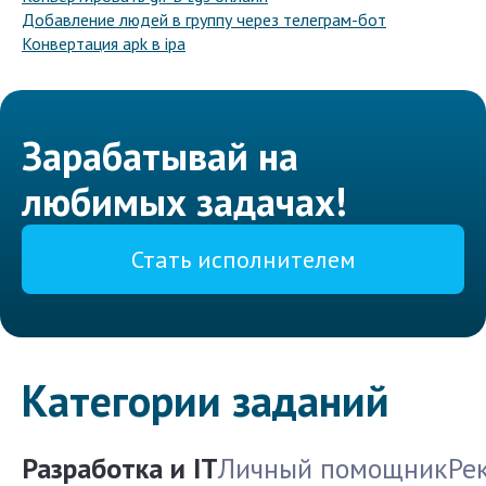
Добавление людей в группу через телеграм-бот
Конвертация apk в ipa
Зарабатывай на
любимых задачах!
Стать исполнителем
Категории заданий
Разработка и IT
Личный помощник
Ре