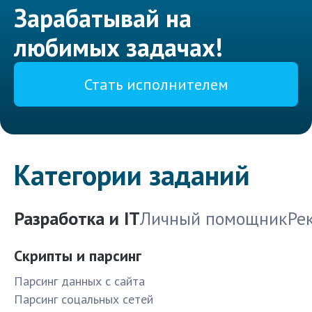
Зарабатывай на
любимых задачах!
Стать исполнителем
Категории заданий
Разработка и IT
Личный помощник
Ре
Скрипты и парсинг
Парсинг данных с сайта
Парсинг соцальных сетей