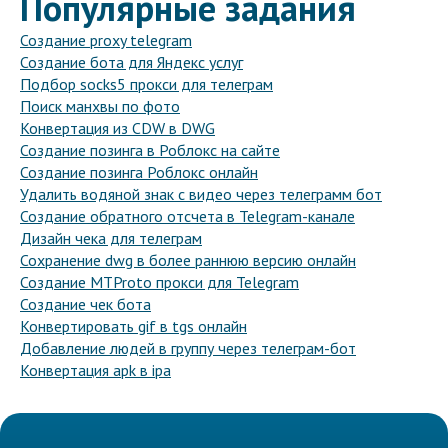
Популярные задания
Создание proxy telegram
Создание бота для Яндекс услуг
Подбор socks5 прокси для телеграм
Поиск манхвы по фото
Конвертация из CDW в DWG
Создание позинга в Роблокс на сайте
Создание позинга Роблокс онлайн
Удалить водяной знак с видео через телеграмм бот
Создание обратного отсчета в Telegram-канале
Дизайн чека для телеграм
Сохранение dwg в более раннюю версию онлайн
Создание MTProto прокси для Telegram
Создание чек бота
Конвертировать gif в tgs онлайн
Добавление людей в группу через телеграм-бот
Конвертация apk в ipa