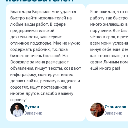
Благодаря Воркзиле мне удаётся
Я не ожидал, что 
быстро найти исполнителей на
работу так быстро,
любые виды работ. В сфере
много желающих в
предпринимательской
поручение. Всё бы
деятельности, ваш сервис
чётко в срок, и ре
отличное подспорье. Мне не нужно
всем моим условия
содержать рабочих, т.к. пока
кинул себе ещё ден
бизнес не очень большой. На
как точно знаю, ч
Воркзиле за меня размещают
своим Личным пом
объявления, пишут тексты, создают
ещё много раз!
инфографику, монтируют видео,
делают сайты, рекламу в яндексе и
соцсетях, ищут поставщиков и
многое другое. Спасибо вашему
сервису!
Руслан
Станислав
Заказчик
Заказчик