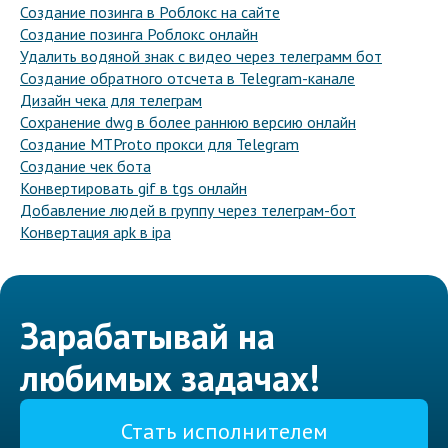
Создание позинга в Роблокс на сайте
Создание позинга Роблокс онлайн
Удалить водяной знак с видео через телеграмм бот
Создание обратного отсчета в Telegram-канале
Дизайн чека для телеграм
Сохранение dwg в более раннюю версию онлайн
Создание MTProto прокси для Telegram
Создание чек бота
Конвертировать gif в tgs онлайн
Добавление людей в группу через телеграм-бот
Конвертация apk в ipa
Зарабатывай на
любимых задачах!
Стать исполнителем