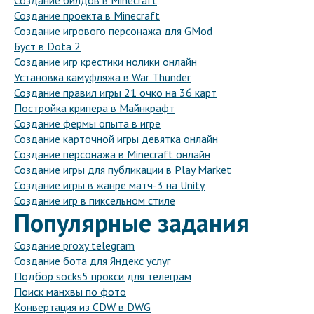
Создание билдов в Minecraft
Создание проекта в Minecraft
Создание игрового персонажа для GMod
Буст в Dota 2
Создание игр крестики нолики онлайн
Установка камуфляжа в War Thunder
Создание правил игры 21 очко на 36 карт
Постройка крипера в Майнкрафт
Создание фермы опыта в игре
Создание карточной игры девятка онлайн
Создание персонажа в Minecraft онлайн
Создание игры для публикации в Play Market
Создание игры в жанре матч-3 на Unity
Создание игр в пиксельном стиле
Популярные задания
Создание proxy telegram
Создание бота для Яндекс услуг
Подбор socks5 прокси для телеграм
Поиск манхвы по фото
Конвертация из CDW в DWG