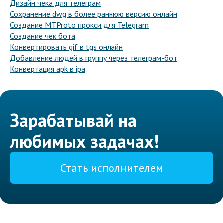
Дизайн чека для телеграм
Сохранение dwg в более раннюю версию онлайн
Создание MTProto прокси для Telegram
Создание чек бота
Конвертировать gif в tgs онлайн
Добавление людей в группу через телеграм-бот
Конвертация apk в ipa
Зарабатывай на
любимых задачах!
Стать исполнителем