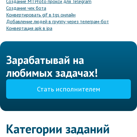
Создание MTProto прокси для Telegram
Создание чек бота
Конвертировать gif в tgs онлайн
Добавление людей в группу через телеграм-бот
Конвертация apk в ipa
Зарабатывай на
любимых задачах!
Стать исполнителем
Категории заданий