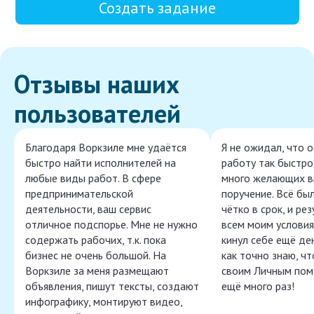
Создать задание
Отзывы наших
пользователей
Благодаря Воркзиле мне удаётся
Я не ожидал, что 
быстро найти исполнителей на
работу так быстро,
любые виды работ. В сфере
много желающих в
предпринимательской
поручение. Всё бы
деятельности, ваш сервис
чётко в срок, и ре
отличное подспорье. Мне не нужно
всем моим условия
содержать рабочих, т.к. пока
кинул себе ещё ден
бизнес не очень большой. На
как точно знаю, ч
Воркзиле за меня размещают
своим Личным пом
объявления, пишут тексты, создают
ещё много раз!
инфографику, монтируют видео,