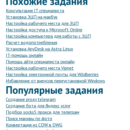
Похожие задания
Консультация IT специалиста
Установка ЭЦП на макбук
Настройка рабочего места для ЭЦП
Настройка доступа к Microsoft Online
Настройка компьютера для работы с ЭЦП
Расчет водопотребления
Установка AnyDesk на Astra Linux
IT-помощь онлайн
Помощь айти специалиста онлайн
Настройка рабочего места Vipnet
Настройка электронной почты для Wildberries
Избавление от вирусов переустановкой Windows
Популярные задания
Создание proxy telegram
Создание бота для Яндекс услуг
Подбор socks5 прокси для телеграм
Поиск манхвы по фото
Конвертация из CDW в DWG