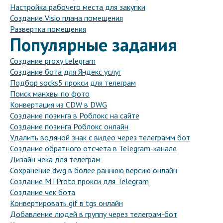
Настройка рабочего места для закупки
Создание Visio плана помещения
Развертка помещения
Популярные задания
Создание proxy telegram
Создание бота для Яндекс услуг
Подбор socks5 прокси для телеграм
Поиск манхвы по фото
Конвертация из CDW в DWG
Создание позинга в Роблокс на сайте
Создание позинга Роблокс онлайн
Удалить водяной знак с видео через телеграмм бот
Создание обратного отсчета в Telegram-канале
Дизайн чека для телеграм
Сохранение dwg в более раннюю версию онлайн
Создание MTProto прокси для Telegram
Создание чек бота
Конвертировать gif в tgs онлайн
Добавление людей в группу через телеграм-бот