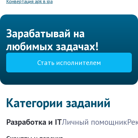
Конвертация apk в ipa
Зарабатывай на
любимых задачах!
Стать исполнителем
Категории заданий
Разработка и IT
Личный помощник
Ре