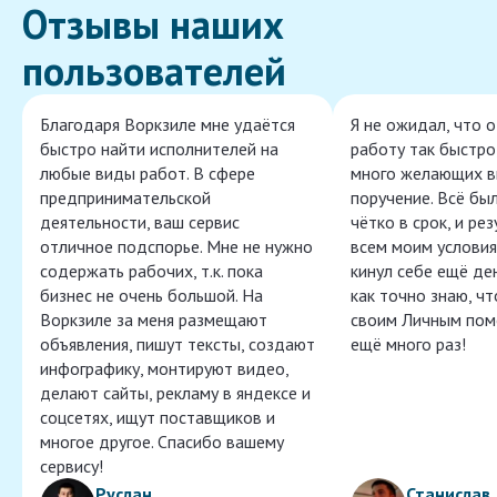
Отзывы наших
пользователей
Благодаря Воркзиле мне удаётся
Я не ожидал, что 
быстро найти исполнителей на
работу так быстро,
любые виды работ. В сфере
много желающих в
предпринимательской
поручение. Всё бы
деятельности, ваш сервис
чётко в срок, и ре
отличное подспорье. Мне не нужно
всем моим условия
содержать рабочих, т.к. пока
кинул себе ещё ден
бизнес не очень большой. На
как точно знаю, ч
Воркзиле за меня размещают
своим Личным пом
объявления, пишут тексты, создают
ещё много раз!
инфографику, монтируют видео,
делают сайты, рекламу в яндексе и
соцсетях, ищут поставщиков и
многое другое. Спасибо вашему
сервису!
Руслан
Станислав