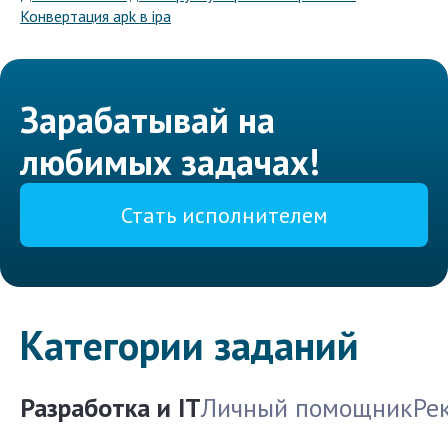
Конвертация apk в ipa
Зарабатывай на
любимых задачах!
Стать исполнителем
Категории заданий
Разработка и IT
Личный помощник
Ре