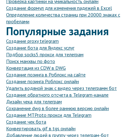
Проверка картинки на уникальность онлайн
Создание формул для изменения падежей в Excel
Определение количества страниц при 20000 знаках с
пробелами
Популярные задания
Создание proxy telegram
Создание бота для Яндекс услуг
Подбор socks5 прокси для телеграм
Поиск манхвы по фото
Конвертация из CDW в DWG
Создание позинга в Роблокс на сайте
Создание позинга Роблокс онлайн
Удалить водяной знак с видео через телеграмм бот
Создание обратного отсчета в Telegram-канале
Дизайн чека для телеграм
Сохранение dwg в более раннюю версию онлайн
Создание MTProto прокси для Telegram
Создание чек бота
Конвертировать gif в tgs онлайн
Добавление людей в группу через телеграм-бот