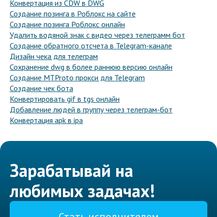
Конвертация из CDW в DWG
Создание позинга в Роблокс на сайте
Создание позинга Роблокс онлайн
Удалить водяной знак с видео через телеграмм бот
Создание обратного отсчета в Telegram-канале
Дизайн чека для телеграм
Сохранение dwg в более раннюю версию онлайн
Создание MTProto прокси для Telegram
Создание чек бота
Конвертировать gif в tgs онлайн
Добавление людей в группу через телеграм-бот
Конвертация apk в ipa
Зарабатывай на
любимых задачах!
Стать исполнителем